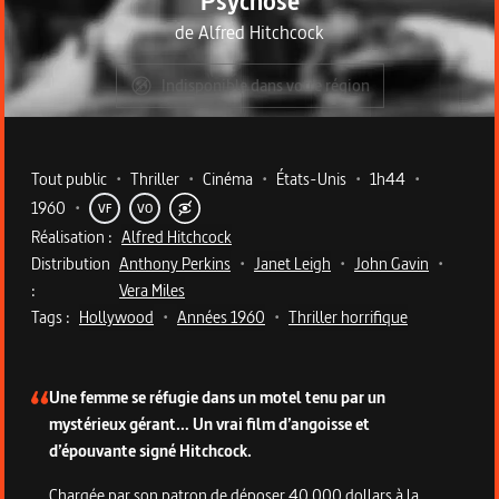
Psychose
de
Alfred Hitchcock
Indisponible dans votre région
Metadata du programme
Tout public
•
Thriller
•
Cinéma
•
États-Unis
•
1h44
•
1960
•
VF
VO
Réalisation :
Alfred Hitchcock
Distribution
Anthony Perkins
•
Janet Leigh
•
John Gavin
•
:
Vera Miles
Tags :
Hollywood
•
Années 1960
•
Thriller horrifique
Description du programme
Une femme se réfugie dans un motel tenu par un
mystérieux gérant… Un vrai film d’angoisse et
d’épouvante signé Hitchcock.
Chargée par son patron de déposer 40 000 dollars à la