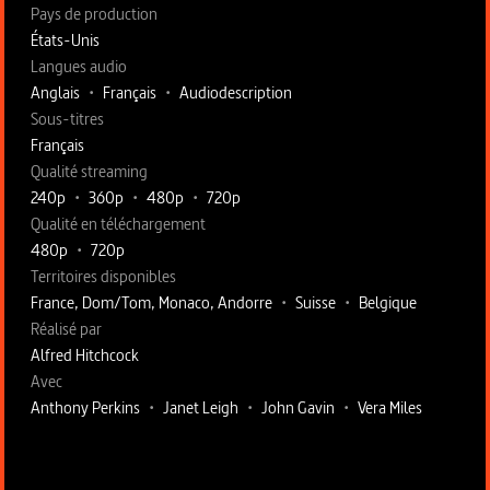
Pays de production
États-Unis
Langues audio
Anglais
•
Français
•
Audiodescription
Sous-titres
Français
Qualité streaming
240p
•
360p
•
480p
•
720p
Qualité en téléchargement
480p
•
720p
Territoires disponibles
France, Dom/Tom, Monaco, Andorre
•
Suisse
•
Belgique
Fiche technique section droite
Réalisé par
Alfred Hitchcock
Avec
Anthony Perkins
•
Janet Leigh
•
John Gavin
•
Vera Miles