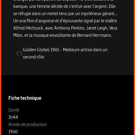
banque, une femme décide de s'enfuir avec l'argent. Elle
se réfugie dans un motel tenu par un mystérieux gérant...
Un vrai film d'angoisse et d'épouvante signé par le maître
Alfred Hitchcock, avec Anthony Perkins, Janet Leigh, Vera
Miles, et la musique envoûtante de Bernard Herrmann.
Golden Globes
1961
-
Meilleure actrice dans un
second rôle
Informations techniques du programme
Fiche technique
Fiche technique section gauche
Durée
1h44
Année de production
1960