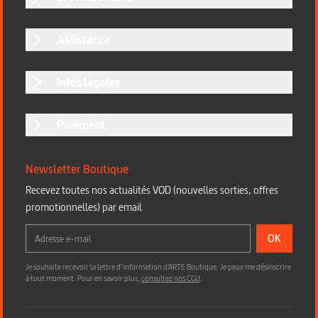
Assistance
Infos légales
Paiement
Newsletter Boutique
Recevez toutes nos actualités VOD (nouvelles sorties, offres
promotionnelles) par email
OK
Je souhaite recevoir la lettre d’information d'ARTE Boutique. Je peux me désinscrire
à tout moment. Pour en savoir plus,
consultez nos CGU
.