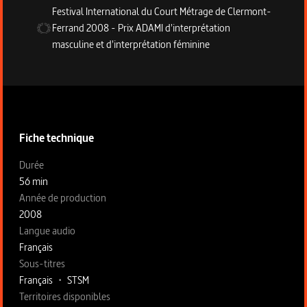
Festival International du Court Métrage de Clermont-
Ferrand
2008
-
Prix ADAMI d'interprétation
masculine et d'interprétation féminine
Informations techniques du programme
Fiche technique
Fiche technique section gauche
Durée
56 min
Année de production
2008
Langue audio
Français
Sous-titres
Français
•
STSM
Territoires disponibles