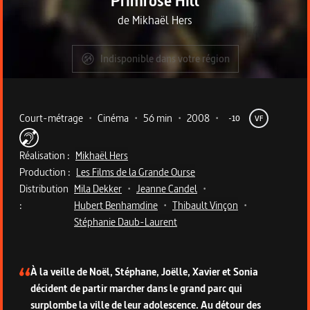
Primrose Hill
de
Mikhaël Hers
Indisponible dans votre région
Metadata du programme
Court-métrage
•
Cinéma
•
56 min
•
2008
•
-10
VF
Réalisation :
Mikhaël Hers
Production :
Les Films de la Grande Ourse
Distribution
Mila Dekker
•
Jeanne Candel
•
:
Hubert Benhamdine
•
Thibault Vinçon
•
Stéphanie Daub-Laurent
Description du programme
À la veille de Noël, Stéphane, Joëlle, Xavier et Sonia
décident de partir marcher dans le grand parc qui
surplombe la ville de leur adolescence. Au détour des