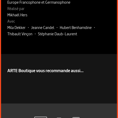
Europe Francophone et Germanophone
Fiche technique section droite
Réalisé par
Mikhaël Hers
Avec
Mila Dekker
•
Jeanne Candel
•
Hubert Benhamdine
•
Thibault Vinçon
•
Stéphanie Daub-Laurent
ARTE Boutique vous recommande aussi...