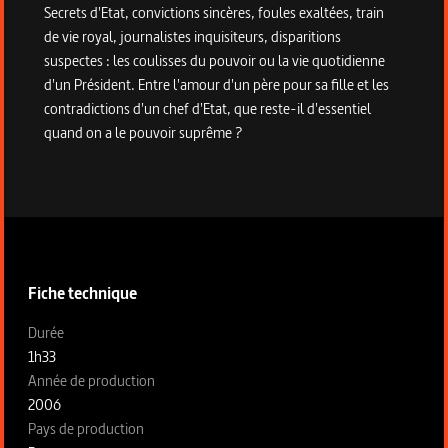
Secrets d'Etat, convictions sincères, foules exaltées, train
de vie royal, journalistes inquisiteurs, disparitions
suspectes : les coulisses du pouvoir ou la vie quotidienne
d'un Président. Entre l'amour d'un père pour sa fille et les
contradictions d'un chef d'Etat, que reste-il d'essentiel
quand on a le pouvoir suprême ?
Informations techniques du programme
Fiche technique
Fiche technique section gauche
Durée
1h33
Année de production
2006
Pays de production