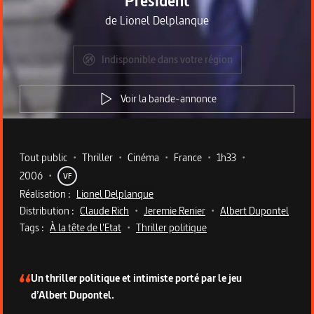
Président
de
Lionel Delplanque
Indisponible dans votre région
Voir la bande-annonce
Metadata du programme
Tout public
•
Thriller
•
Cinéma
•
France
•
1h33
•
2006
•
VF
Réalisation :
Lionel Delplanque
Distribution :
Claude Rich
•
Jeremie Renier
•
Albert Dupontel
Tags :
À la tête de l'Etat
•
Thriller politique
Description du programme
Un thriller politique et intimiste porté par le jeu
d’Albert Dupontel.