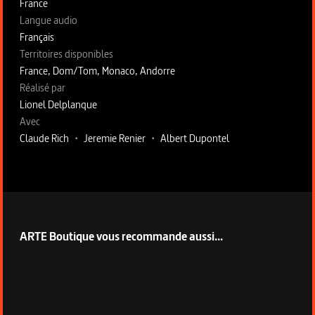
France
Langue audio
Français
Territoires disponibles
France, Dom/Tom, Monaco, Andorre
Fiche technique section droite
Réalisé par
Lionel Delplanque
Avec
Claude Rich
•
Jeremie Renier
•
Albert Dupontel
ARTE Boutique vous recommande aussi...