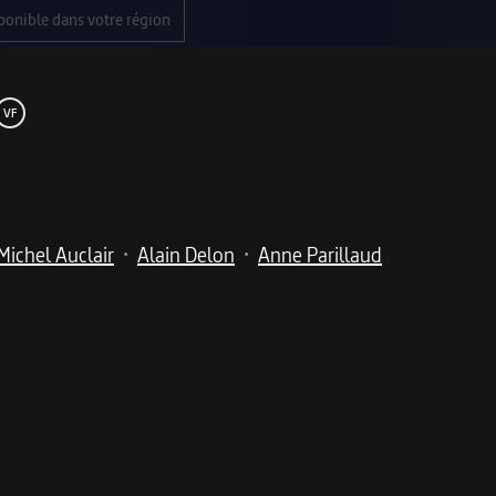
ponible dans votre région
VF
Michel Auclair
Alain Delon
Anne Parillaud
•
•
me
couteaux patibulaires et jolies filles : une enquête tout 
est chargé par une vieille dame d'élucider la disparition de 