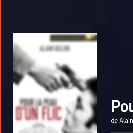
Pou
de
Alai