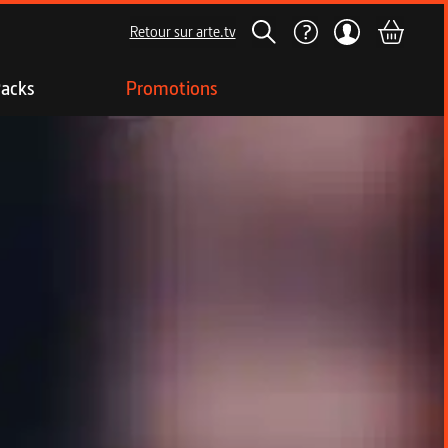
Retour sur arte.tv
acks
Promotions