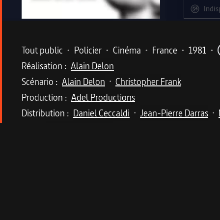
Indis
Metadata du programme
Tout public
•
Policier
•
Cinéma
•
France
•
1981
•
Réalisation :
Alain Delon
Scénario :
Alain Delon
Christopher Frank
•
Production :
Adel Productions
Distribution :
Daniel Ceccaldi
Jean-Pierre Darras
•
•
Tags :
Comédie policière
Description du program
Alain Delon en flic macho et blagueur, seconds 
Jean-Patrick Manchette.
Choucas, un détective privé, auparavant policier, 