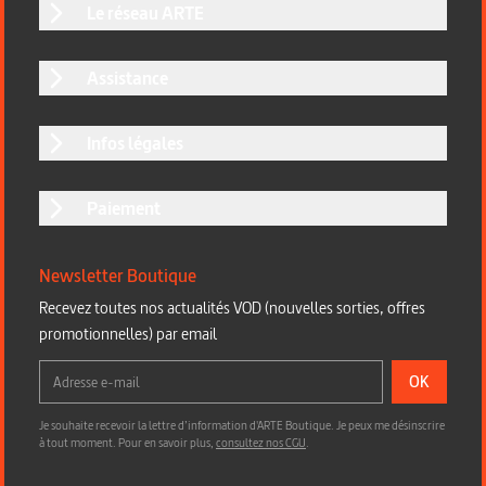
Le réseau ARTE
Assistance
Infos légales
Paiement
Newsletter Boutique
Recevez toutes nos actualités VOD (nouvelles sorties, offres
promotionnelles) par email
OK
Je souhaite recevoir la lettre d’information d'ARTE Boutique. Je peux me désinscrire
à tout moment. Pour en savoir plus,
consultez nos CGU
.