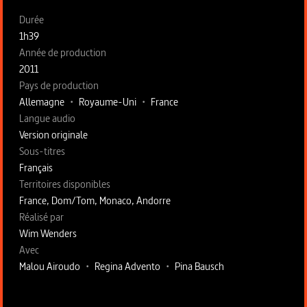
Fiche technique section gauche
Durée
1h39
Année de production
2011
Pays de production
Allemagne
•
Royaume-Uni
•
France
Langue audio
Version originale
Sous-titres
Français
Territoires disponibles
France, Dom/Tom, Monaco, Andorre
Fiche technique section droite
Réalisé par
Wim Wenders
Avec
Malou Airoudo
•
Regina Advento
•
Pina Bausch