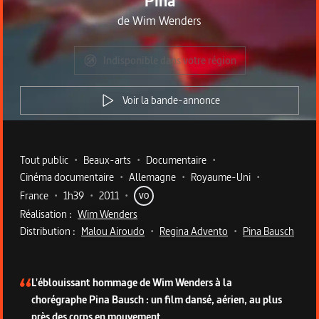
Pina
de
Wim Wenders
Indisponible dans votre région
Voir la bande-annonce
Metadata du programme
Tout public
•
Beaux-arts
•
Documentaire
•
Cinéma documentaire
•
Allemagne
•
Royaume-Uni
•
France
•
1h39
•
2011
•
VO
Réalisation :
Wim Wenders
Distribution :
Malou Airoudo
•
Regina Advento
•
Pina Bausch
Description du programme
L'éblouissant hommage de Wim Wenders à la
chorégraphe Pina Bausch : un film dansé, aérien, au plus
près des corps en mouvement.