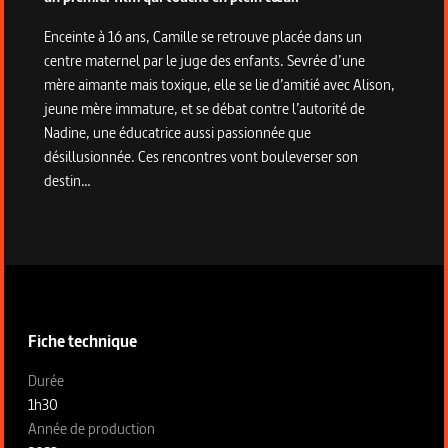
Enceinte à 16 ans, Camille se retrouve placée dans un
centre maternel par le juge des enfants. Sevrée d’une
mère aimante mais toxique, elle se lie d’amitié avec Alison,
jeune mère immature, et se débat contre l’autorité de
Nadine, une éducatrice aussi passionnée que
désillusionnée. Ces rencontres vont bouleverser son
destin…
Informations techniques du programme
Fiche technique
Fiche technique section gauche
Durée
1h30
Année de production