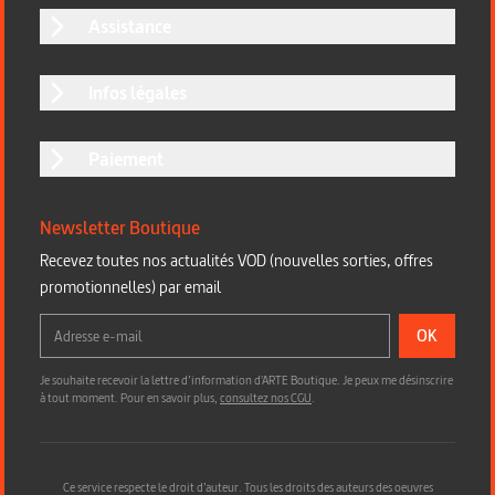
Assistance
Infos légales
Paiement
Newsletter Boutique
Recevez toutes nos actualités VOD (nouvelles sorties, offres
promotionnelles) par email
OK
Je souhaite recevoir la lettre d’information d'ARTE Boutique. Je peux me désinscrire
à tout moment. Pour en savoir plus,
consultez nos CGU
.
Ce service respecte le droit d’auteur. Tous les droits des auteurs des oeuvres