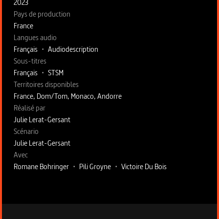
2023
Pays de production
France
Langues audio
Français
•
Audiodescription
Sous-titres
Français
•
STSM
Territoires disponibles
France, Dom/Tom, Monaco, Andorre
Fiche technique section droite
Réalisé par
Julie Lerat-Gersant
Scénario
Julie Lerat-Gersant
Avec
Romane Bohringer
•
Pili Groyne
•
Victoire Du Bois