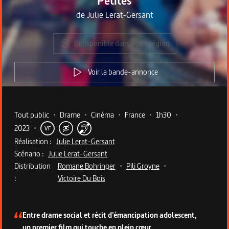
Petites
de
Julie Lerat-Gersant
Indisponible dans votre région
Voir la bande-annonce
Metadata du programme
Tout public
•
Drame
•
Cinéma
•
France
•
1h30
•
2023
•
VF
Réalisation :
Julie Lerat-Gersant
Scénario :
Julie Lerat-Gersant
Distribution
Romane Bohringer
•
Pili Groyne
•
:
Victoire Du Bois
Description du programme
Entre drame social et récit d’émancipation adolescent,
un premier film qui touche en plein cœur.