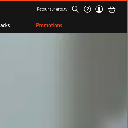
Retour sur arte.tv
acks
Promotions