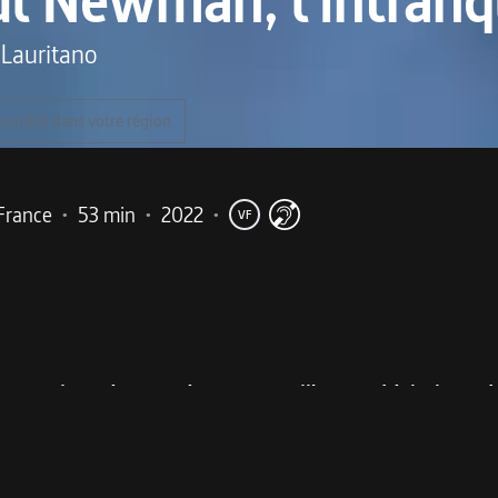
l Newman, l'intranq
 Lauritano
ponible dans votre région
France
•
53 min
•
2022
•
VF
me
n n’a eu de cesse de prouver qu’il ne se réduisait pas à
x d’un bleu irréel, Paul Newman (1925-2008) incarne la qui
ce, il s’est pourtant employé à casser cette image au cours 