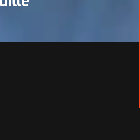
uille
 sa beauté.
ntessence de la star hollywoodienne. Animé
de ses cinquante ans de carrière. Fils d’un