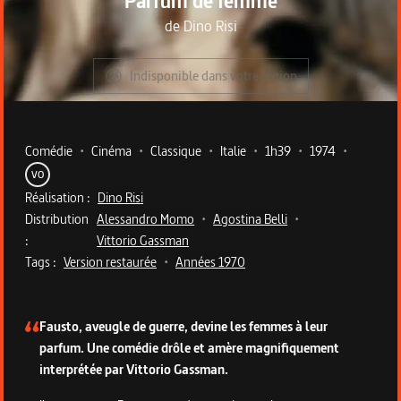
Parfum de femme
de
Dino Risi
Indisponible dans votre région
Metadata du programme
Comédie
•
Cinéma
•
Classique
•
Italie
•
1h39
•
1974
•
VO
Réalisation :
Dino Risi
Distribution
Alessandro Momo
•
Agostina Belli
•
:
Vittorio Gassman
Tags :
Version restaurée
•
Années 1970
Description du programme
Fausto, aveugle de guerre, devine les femmes à leur
parfum. Une comédie drôle et amère magnifiquement
interprétée par Vittorio Gassman.