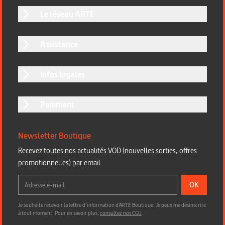
Le réseau ARTE
Assistance
Infos légales
Paiement
Newsletter Boutique
Recevez toutes nos actualités VOD (nouvelles sorties, offres
promotionnelles) par email
OK
Je souhaite recevoir la lettre d’information d'ARTE Boutique. Je peux me désinscrire
à tout moment. Pour en savoir plus,
consultez nos CGU
.