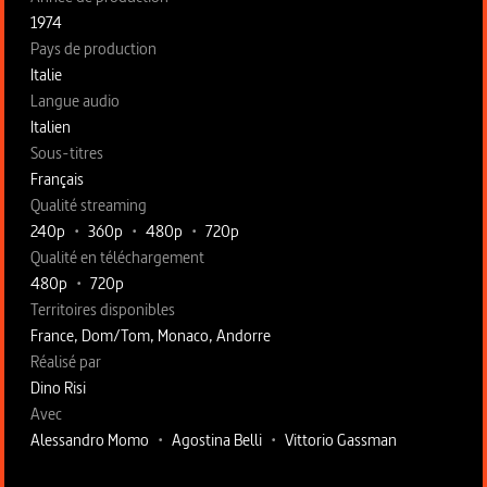
1974
Pays de production
Italie
Langue audio
Italien
Sous-titres
Français
Qualité streaming
240p
•
360p
•
480p
•
720p
Qualité en téléchargement
480p
•
720p
Territoires disponibles
France, Dom/Tom, Monaco, Andorre
Fiche technique section droite
Réalisé par
Dino Risi
Avec
Alessandro Momo
•
Agostina Belli
•
Vittorio Gassman