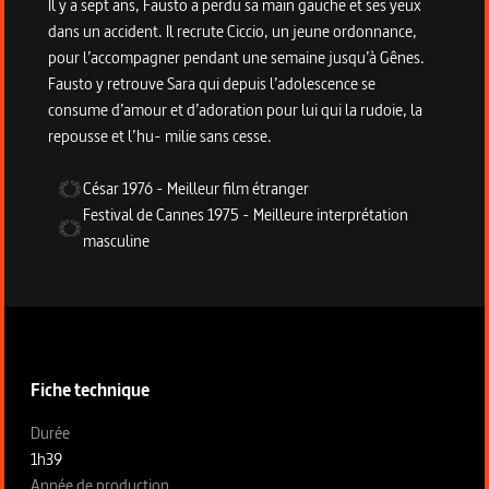
Il y a sept ans, Fausto a perdu sa main gauche et ses yeux
dans un accident. Il recrute Ciccio, un jeune ordonnance,
pour l’accompagner pendant une semaine jusqu’à Gênes.
Fausto y retrouve Sara qui depuis l’adolescence se
consume d’amour et d’adoration pour lui qui la rudoie, la
repousse et l’hu- milie sans cesse.
César
1976
-
Meilleur film étranger
Festival de Cannes
1975
-
Meilleure interprétation
masculine
Informations techniques du programme
Fiche technique
Fiche technique section gauche
Durée
1h39
Année de production