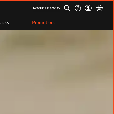
Retour sur arte.tv
acks
Promotions