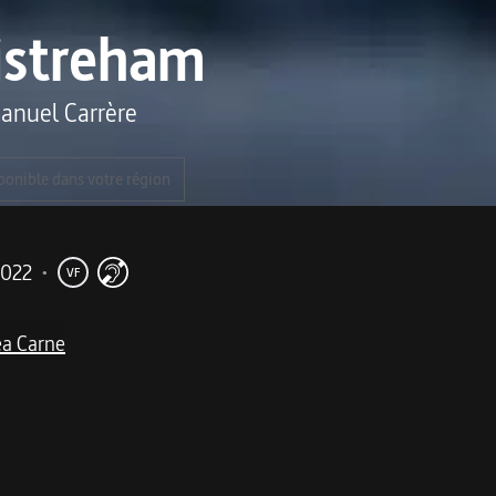
istreham
nuel Carrère
ponible dans votre région
2022
•
VF
éa Carne
me
i doit beaucoup aux formidables actrices non-professionn