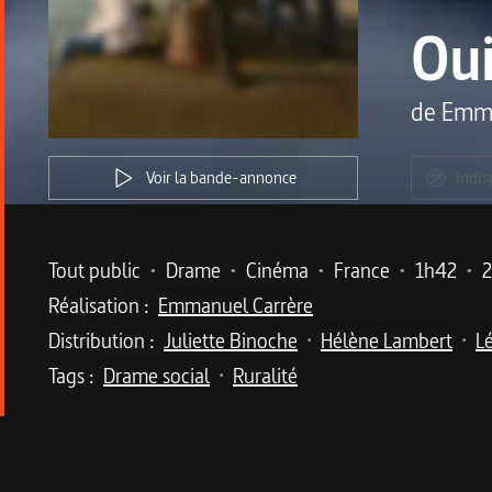
Ou
de
Emma
Voir la bande-annonce
Indis
Metadata du programme
Tout public
•
Drame
•
Cinéma
•
France
•
1h42
•
Réalisation :
Emmanuel Carrère
Distribution :
Juliette Binoche
Hélène Lambert
L
•
•
Tags :
Drame social
Ruralité
•
Description du program
Un film social dans la lignée de Ken Loach, qu