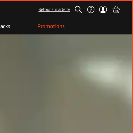
Retour sur arte.tv
acks
Promotions