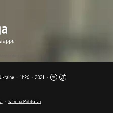
ga
 Grappe
ponible dans votre région
Ukraine
•
1h26
•
2021
•
VF
na
Sabrina Rubtsova
•