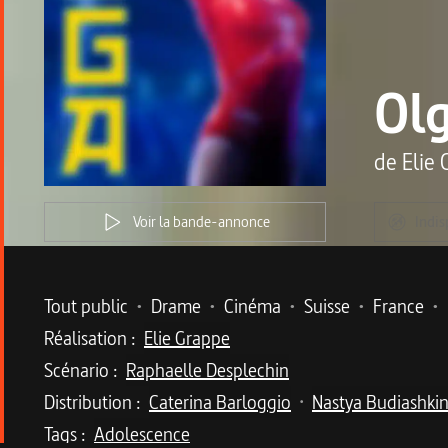
Ol
de
Elie
Voir la bande-annonce
Indis
Metadata du programme
Tout public
•
Drame
•
Cinéma
•
Suisse
•
France
•
Réalisation :
Elie Grappe
Scénario :
Raphaelle Desplechin
Distribution :
Caterina Barloggio
Nastya Budiashki
•
Tags :
Adolescence