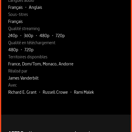
Langues audio
Français
•
Anglais
Sous-titres
Français
Qualité streaming
240p
•
360p
•
480p
•
720p
Qualité en téléchargement
480p
•
720p
Territoires disponibles
France, Dom/Tom, Monaco, Andorre
Fiche technique section droite
Réalisé par
James Vanderbilt
Avec
Richard E. Grant
•
Russell Crowe
•
Rami Malek