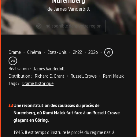
Nuremberg
de
James Vanderbilt
Indisponible dans votre région
Metadata du programme
Drame
•
Cinéma
•
États-Unis
•
2h22
•
2026
•
VF
VO
Réalisation :
James Vanderbilt
Distribution :
Richard E. Grant
•
Russell Crowe
•
Rami Malek
Tags :
Drame historique
Description du programme
Une reconstitution des coulisses du procès de
Nuremberg, où Rami Malek fait face à un Russell Crowe
glaçant en Göring.
1945. Il est temps d’instruire le procès du régime nazi à