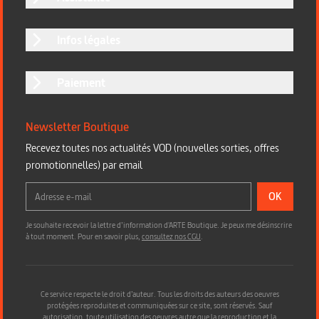
Infos légales
Paiement
Newsletter Boutique
Recevez toutes nos actualités VOD (nouvelles sorties, offres
promotionnelles) par email
OK
Je souhaite recevoir la lettre d’information d'ARTE Boutique. Je peux me désinscrire
à tout moment. Pour en savoir plus,
consultez nos CGU
.
Ce service respecte le droit d’auteur. Tous les droits des auteurs des oeuvres
protégées reproduites et communiquées sur ce site, sont réservés. Sauf
autorisation, toute utilisation des oeuvres autre que la reproduction et la