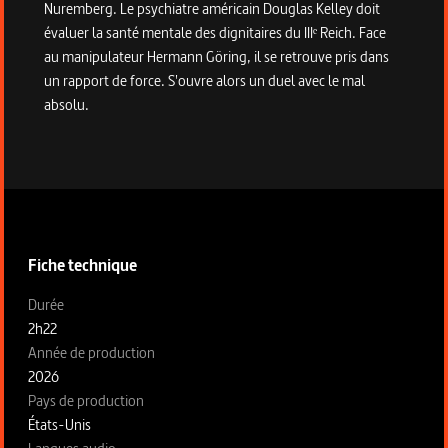
Nuremberg. Le psychiatre américain Douglas Kelley doit
évaluer la santé mentale des dignitaires du IIIᵉ Reich. Face
au manipulateur Hermann Göring, il se retrouve pris dans
un rapport de force. S'ouvre alors un duel avec le mal
absolu.
Informations techniques du programme
Fiche technique
Fiche technique section gauche
Durée
2h22
Année de production
2026
Pays de production
États-Unis