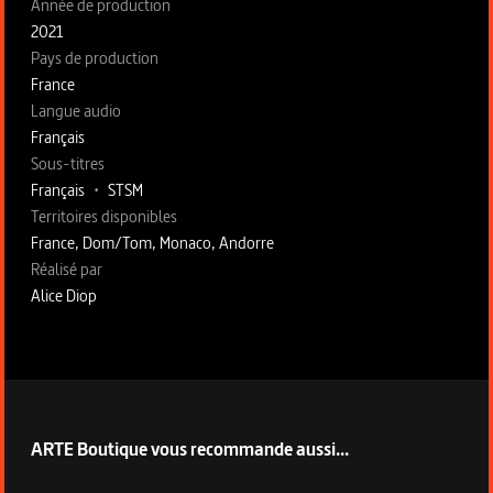
Année de production
2021
Pays de production
France
Langue audio
Français
Sous-titres
Français
•
STSM
Territoires disponibles
France, Dom/Tom, Monaco, Andorre
Fiche technique section droite
Réalisé par
Alice Diop
ARTE Boutique vous recommande aussi...