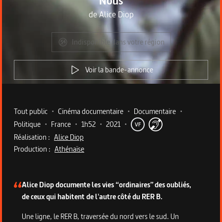
Nous
de
Alice Diop
Indisponible dans votre région
Voir la bande-annonce
Metadata du programme
Tout public
•
Cinéma documentaire
•
Documentaire
•
Politique
•
France
•
1h52
•
2021
•
VF
Réalisation :
Alice Diop
Production :
Athénaïse
Description du programme
Alice Diop documente les vies “ordinaires” des oubliés,
de ceux qui habitent de l'autre côté du RER B.
Une ligne, le RER B, traversée du nord vers le sud. Un