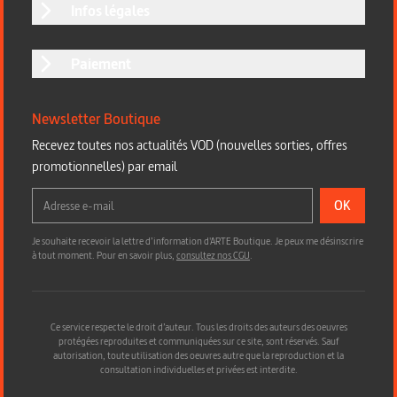
Infos légales
Paiement
Newsletter Boutique
Recevez toutes nos actualités VOD (nouvelles sorties, offres
promotionnelles) par email
OK
Je souhaite recevoir la lettre d’information d'ARTE Boutique. Je peux me désinscrire
à tout moment. Pour en savoir plus,
consultez nos CGU
.
Ce service respecte le droit d’auteur. Tous les droits des auteurs des oeuvres
protégées reproduites et communiquées sur ce site, sont réservés. Sauf
autorisation, toute utilisation des oeuvres autre que la reproduction et la
consultation individuelles et privées est interdite.