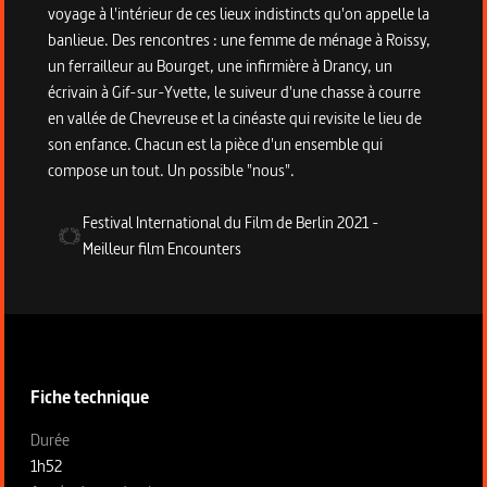
voyage à l'intérieur de ces lieux indistincts qu'on appelle la
banlieue. Des rencontres : une femme de ménage à Roissy,
un ferrailleur au Bourget, une infirmière à Drancy, un
écrivain à Gif-sur-Yvette, le suiveur d'une chasse à courre
en vallée de Chevreuse et la cinéaste qui revisite le lieu de
son enfance. Chacun est la pièce d'un ensemble qui
compose un tout. Un possible "nous".
Festival International du Film de Berlin
2021
-
Meilleur film Encounters
Informations techniques du programme
Fiche technique
Fiche technique section gauche
Durée
1h52