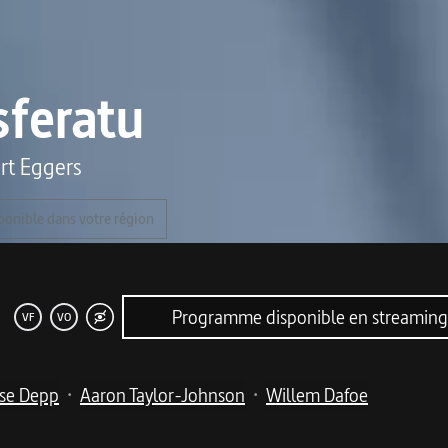
feratu
rt Eggers
ponible dans votre région
Programme disponible en streamin
VF
VO
ose Depp
Aaron Taylor-Johnson
Willem Dafoe
•
•