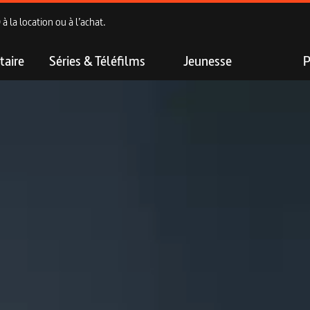
 la location ou à l’achat.
aire
Séries & Téléfilms
Jeunesse
P