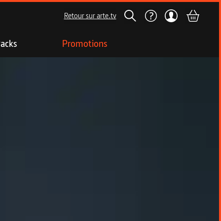
Retour sur arte.tv
acks
Promotions