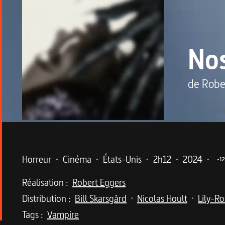
Nos
de
Robe
Indis
Metadata du programme
Horreur
•
Cinéma
•
États-Unis
•
2h12
•
2024
•
-12
Réalisation :
Robert Eggers
Distribution :
Bill Skarsgård
Nicolas Hoult
Lily-R
•
•
Tags :
Vampire