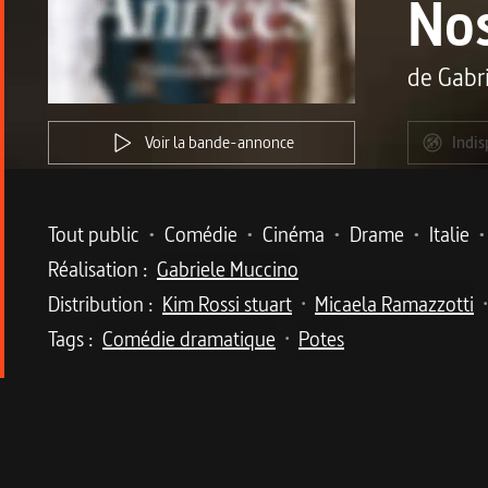
Nos
de
Gabr
Voir la bande-annonce
Indis
Metadata du programme
Tout public
•
Comédie
•
Cinéma
•
Drame
•
Italie
•
Réalisation :
Gabriele Muccino
Distribution :
Kim Rossi stuart
Micaela Ramazzotti
•
•
Tags :
Comédie dramatique
Potes
•
Description du program
L’histoire de quatre amis, dans l’Italie des an