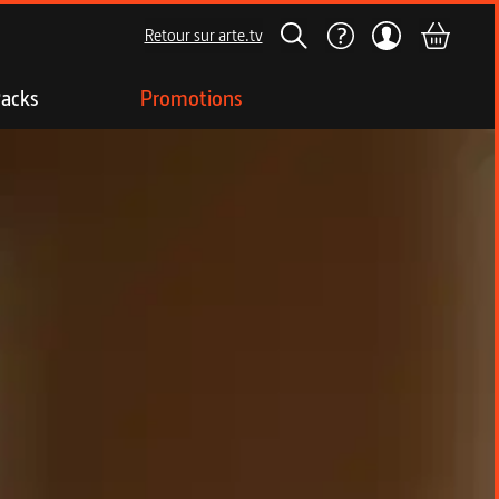
Retour sur arte.tv
acks
Promotions