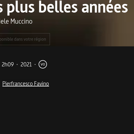
 plus belles années
iele Muccino
ponible dans votre région
2h09
•
2021
•
VO
Pierfrancesco Favino
me
nées 80 jusqu’à aujourd’hui. Une fresque sentimentale enso