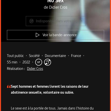
No Sex
de
Didier Cros
Indisponible dans votre région
Voir la bande-annonce
Metadata du programme
Tout public
•
Société
•
Documentaire
•
France
•
55 min
•
2022
•
VF
Réalisation :
Didier Cros
Description du programme
Sept hommes et femmes livrent les raisons de leur
abstinence sexuelle, volontaire ou subie.
Le sexe est à la portée de tous. Jamais dans l'histoire du