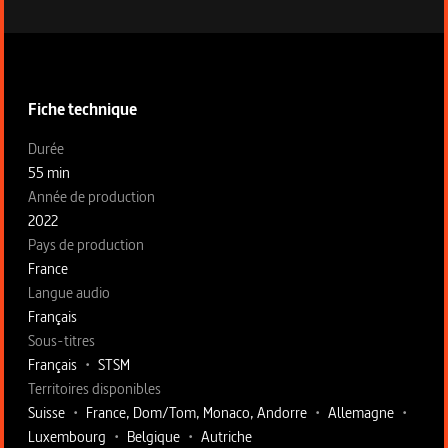
Informations techniques du programme
Fiche technique
Fiche technique section gauche
Durée
55 min
Année de production
2022
Pays de production
France
Langue audio
Français
Sous-titres
Français
•
STSM
Territoires disponibles
Suisse
•
France, Dom/Tom, Monaco, Andorre
•
Allemagne
•
Luxembourg
•
Belgique
•
Autriche