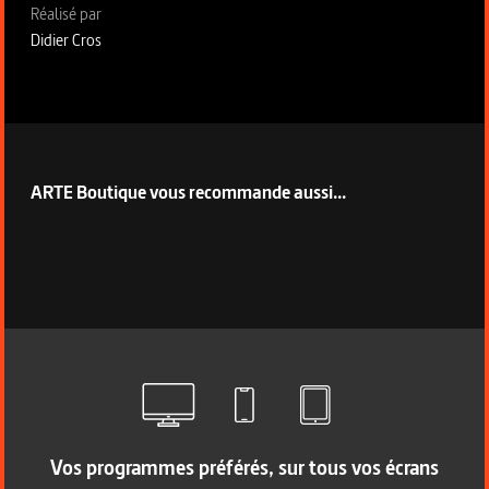
Fiche technique section droite
Réalisé par
Didier Cros
ARTE Boutique vous recommande aussi...
Vos programmes préférés, sur tous vos écrans