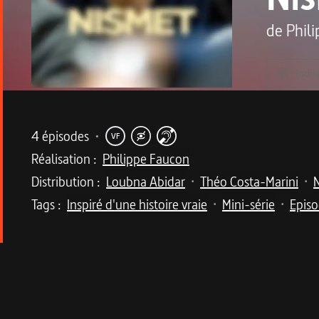
de
Phil
Indis
Metadata du programme
4 épisodes
•
VF
Réalisation :
Philippe Faucon
Distribution :
Loubna Abidar
Théo Costa-Marini
•
•
Tags :
Inspiré d'une histoire vraie
Mini-série
Episo
•
•
Description de la série
Inspirée d’une histoire vraie, l’émancipation d
Nismet, 16 ans, s’enfuit de chez elle après avoi