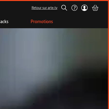
Retour sur arte.tv
acks
Promotions