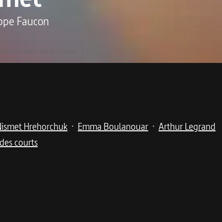
ippe Faucon
ponible dans votre région
Nismet Hrehorchuk
Emma Boulanouar
Arthur Legrand
•
•
des courts
’une adolescente à l’instinct de survie hors du commun.
r été agressée sexuellement par son beau-père. Hébergée dans