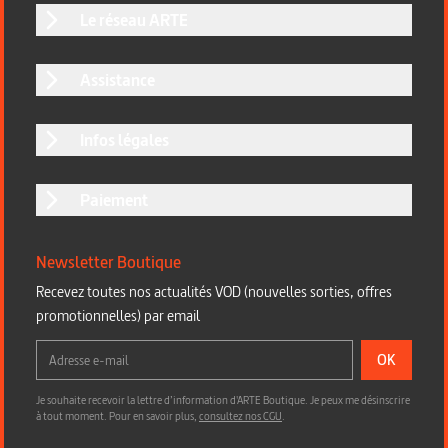
Le réseau ARTE
Assistance
Infos légales
Paiement
Newsletter Boutique
Recevez toutes nos actualités VOD (nouvelles sorties, offres
promotionnelles) par email
OK
Je souhaite recevoir la lettre d’information d'ARTE Boutique. Je peux me désinscrire
à tout moment. Pour en savoir plus,
consultez nos CGU
.