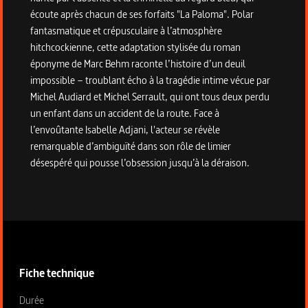
écoute après chacun de ses forfaits "La Paloma". Polar
fantasmatique et crépusculaire à l’atmosphère
hitchcockienne, cette adaptation stylisée du roman
éponyme de Marc Behm raconte l’histoire d’un deuil
impossible – troublant écho à la tragédie intime vécue par
Michel Audiard et Michel Serrault, qui ont tous deux perdu
un enfant dans un accident de la route. Face à
l’envoûtante Isabelle Adjani, l'acteur se révèle
remarquable d’ambiguïté dans son rôle de limier
désespéré qui pousse l’obsession jusqu’à la déraison.
Informations techniques du programme
Fiche technique
Fiche technique section gauche
Durée