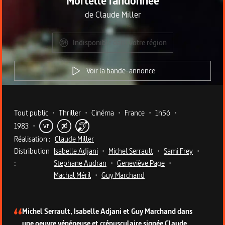
Mortelle randonnée
de
Claude Miller
Indisponible dans votre région
Voir la bande-annonce
Metadata du programme
Tout public
•
Thriller
•
Cinéma
•
France
•
1h56
•
1983
•
VF
Réalisation :
Claude Miller
Distribution
Isabelle Adjani
•
Michel Serrault
•
Sami Frey
•
:
Stephane Audran
•
Geneviève Page
•
Machal Méril
•
Guy Marchand
Description du programme
Michel Serrault, Isabelle Adjani et Guy Marchand dans
une oeuvre vénéneuse et crépusculaire signée Claude