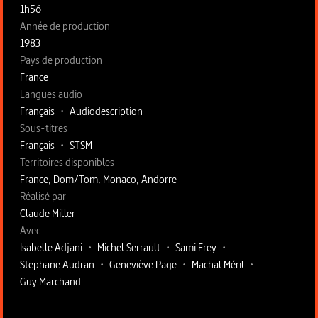
1h56
Année de production
1983
Pays de production
France
Langues audio
Français
•
Audiodescription
Sous-titres
Français
•
STSM
Territoires disponibles
France, Dom/Tom, Monaco, Andorre
Fiche technique section droite
Réalisé par
Claude Miller
Avec
Isabelle Adjani
•
Michel Serrault
•
Sami Frey
•
Stephane Audran
•
Geneviève Page
•
Machal Méril
•
Guy Marchand