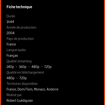
Fiche technique
Fiche technique section gauche
Durée
1h44
Année de production
2004
Pays de production
France
Langue audio
Français
Qualité streaming
240p
•
360p
•
480p
•
720p
Qualité en téléchargement
480p
•
720p
Territoires disponibles
France, Dom/Tom, Monaco, Andorre
Fiche technique section droite
Réalisé par
Robert Guédiguian