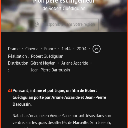
Mon père est ingénieur
de
Robert Guédiguian
Indisponible dans votre région
Metadata du programme
Drame
•
Cinéma
•
France
•
1h44
•
2004
•
VF
Réalisation :
Robert Guédiguian
Distribution
Gérard Meylan
•
Ariane Ascaride
•
:
Jean-Pierre Darroussin
Description du programme
Puissant, intime et politique, un film de Robert
Guédiguian porté par Ariane Ascaride et Jean-Pierre
Daroussin.
Natacha s'imagine en Vierge Marie portant Jésus dans son
ventre, sur les quais désaffectés de Marseille. Son Joseph,