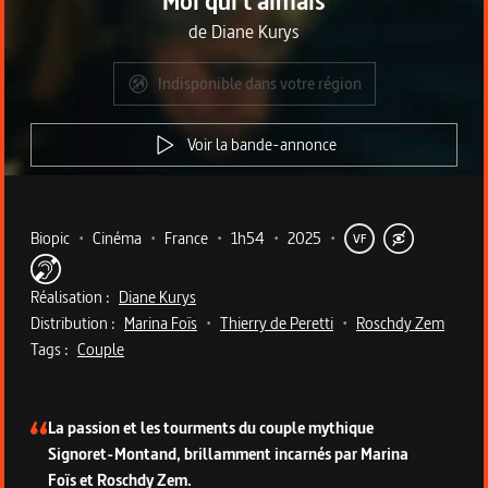
Moi qui t'aimais
de
Diane Kurys
Indisponible dans votre région
Voir la bande-annonce
Metadata du programme
Biopic
•
Cinéma
•
France
•
1h54
•
2025
•
VF
Réalisation :
Diane Kurys
Distribution :
Marina Foïs
•
Thierry de Peretti
•
Roschdy Zem
Tags :
Couple
Description du programme
La passion et les tourments du couple mythique
Signoret-Montand, brillamment incarnés par Marina
Foïs et Roschdy Zem.