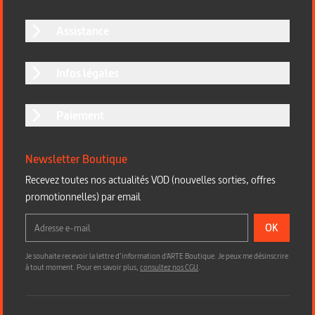
Assistance
Infos légales
Paiement
Newsletter Boutique
Recevez toutes nos actualités VOD (nouvelles sorties, offres
promotionnelles) par email
OK
Je souhaite recevoir la lettre d’information d'ARTE Boutique. Je peux me désinscrire
à tout moment. Pour en savoir plus,
consultez nos CGU
.