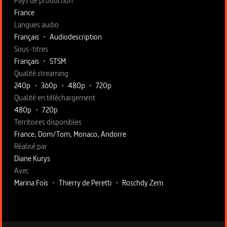
Pays de production
France
Langues audio
Français
•
Audiodescription
Sous-titres
Français
•
STSM
Qualité streaming
240p
•
360p
•
480p
•
720p
Qualité en téléchargement
480p
•
720p
Territoires disponibles
France, Dom/Tom, Monaco, Andorre
Fiche technique section droite
Réalisé par
Diane Kurys
Avec
Marina Foïs
•
Thierry de Peretti
•
Roschdy Zem