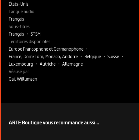
États-Unis
Langue audio
Français
Sous-titres
Français
•
STSM
Territoires disponibles
Europe Francophone et Germanophone
•
France, Dom/Tom, Monaco, Andorre
•
Belgique
•
Suisse
•
Luxembourg
•
Autriche
•
Allemagne
Fiche technique section droite
Réalisé par
Gail Willumsen
ARTE Boutique vous recommande aussi...