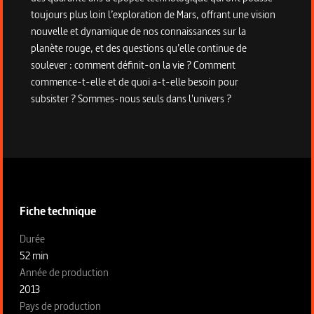
toujours plus loin l’exploration de Mars, offrant une vision
nouvelle et dynamique de nos connaissances sur la
planète rouge, et des questions qu’elle continue de
soulever : comment définit-on la vie ? Comment
commence-t-elle et de quoi a-t-elle besoin pour
subsister ? Sommes-nous seuls dans l'univers ?
Informations techniques du programme
Fiche technique
Fiche technique section gauche
Durée
52 min
Année de production
2013
Pays de production