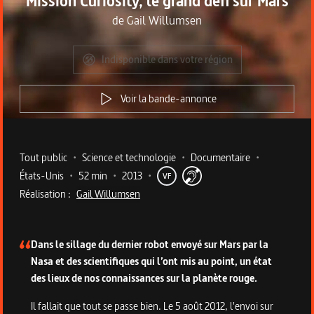
Mission Curiosity, le grand défi sur Mars
de
Gail Willumsen
Indisponible dans votre région
Voir la bande-annonce
Metadata du programme
Tout public
•
Science et technologie
•
Documentaire
•
États-Unis
•
52 min
•
2013
•
VF
Réalisation :
Gail Willumsen
Description du programme
Dans le sillage du dernier robot envoyé sur Mars par la
Nasa et des scientifiques qui l’ont mis au point, un état
des lieux de nos connaissances sur la planète rouge.
Il fallait que tout se passe bien. Le 5 août 2012, l'envoi sur