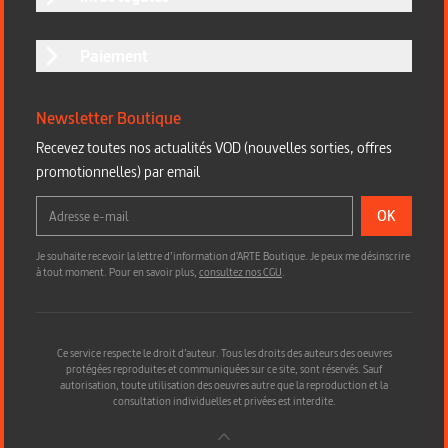
Paiement
Newsletter Boutique
Recevez toutes nos actualités VOD (nouvelles sorties, offres
promotionnelles) par email
OK
Je souhaite recevoir la lettre d’information d'ARTE Boutique. Je peux me désinscrire
à tout moment. Pour en savoir plus,
consultez nos CGU
.
Ce service respecte le droit d’auteur. Tous les droits des auteurs des oeuvres
protégées reproduites et communiquées sur ce site, sont réservés. Sauf
autorisation, toute utilisation des oeuvres autre que la reproduction et la
consultation individuelles et privées est interdite.