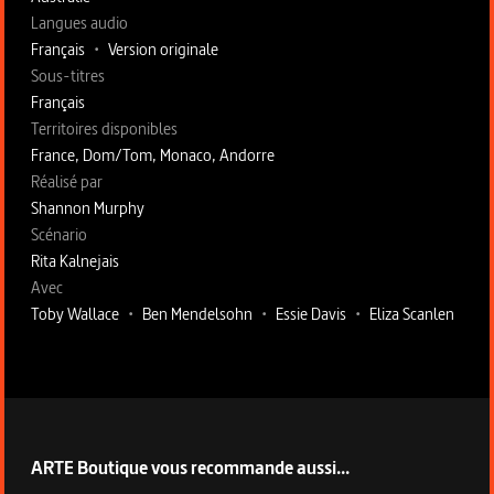
Langues audio
Français
•
Version originale
Sous-titres
Français
Territoires disponibles
France, Dom/Tom, Monaco, Andorre
Fiche technique section droite
Réalisé par
Shannon Murphy
Scénario
Rita Kalnejais
Avec
Toby Wallace
•
Ben Mendelsohn
•
Essie Davis
•
Eliza Scanlen
ARTE Boutique vous recommande aussi...