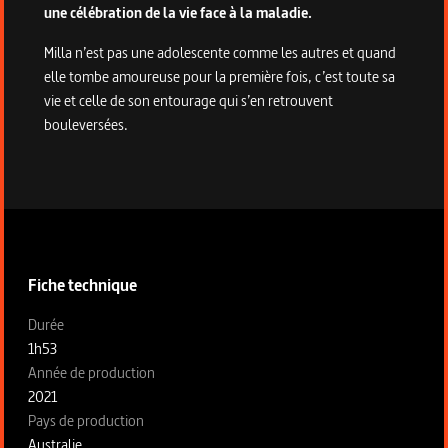
une célébration de la vie face à la maladie.
Milla n’est pas une adolescente comme les autres et quand
elle tombe amoureuse pour la première fois, c’est toute sa
vie et celle de son entourage qui s’en retrouvent
bouleversées.
Informations techniques du programme
Fiche technique
Fiche technique section gauche
Durée
1h53
Année de production
2021
Pays de production
Australie