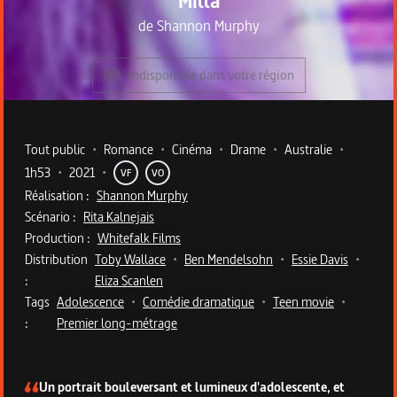
Milla
de
Shannon Murphy
Indisponible dans votre région
Metadata du programme
Tout public
•
Romance
•
Cinéma
•
Drame
•
Australie
•
1h53
•
2021
•
VF
VO
Réalisation :
Shannon Murphy
Scénario :
Rita Kalnejais
Production :
Whitefalk Films
Distribution
Toby Wallace
•
Ben Mendelsohn
•
Essie Davis
•
:
Eliza Scanlen
Tags
Adolescence
•
Comédie dramatique
•
Teen movie
•
:
Premier long-métrage
Description du programme
Un portrait bouleversant et lumineux d'adolescente, et