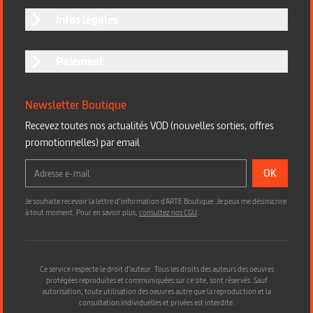
Infos légales
Paiement
Newsletter Boutique
Recevez toutes nos actualités VOD (nouvelles sorties, offres
promotionnelles) par email
OK
Je souhaite recevoir la lettre d’information d'ARTE Boutique. Je peux me désinscrire
à tout moment. Pour en savoir plus,
consultez nos CGU
.
Ce service respecte le droit d’auteur. Tous les droits des auteurs des oeuvres
protégées reproduites et communiquées sur ce site, sont réservés. Sauf
autorisation, toute utilisation des oeuvres autre que la reproduction et la
consultation individuelles et privées est interdite.