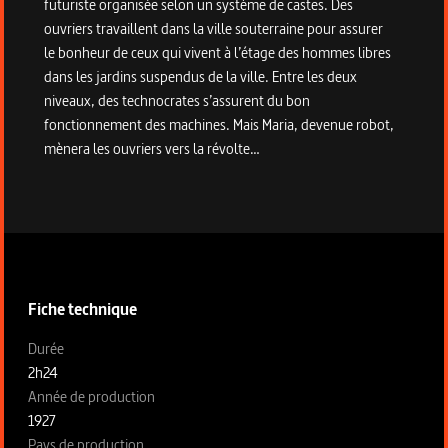
futuriste organisée selon un système de castes. Des
ouvriers travaillent dans la ville souterraine pour assurer
le bonheur de ceux qui vivent à l’étage des hommes libres
dans les jardins suspendus de la ville. Entre les deux
niveaux, des technocrates s’assurent du bon
fonctionnement des machines. Mais Maria, devenue robot,
mènera les ouvriers vers la révolte…
Informations techniques du programme
Fiche technique
Fiche technique section gauche
Durée
2h24
Année de production
1927
Pays de production