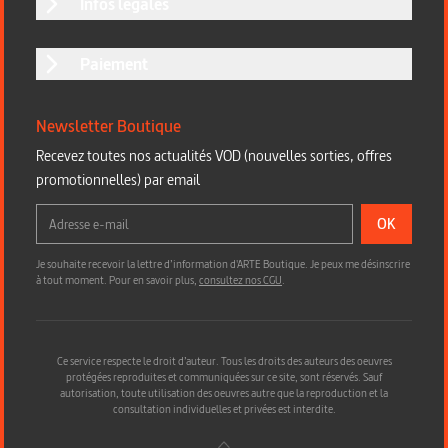
Infos légales
Paiement
Newsletter Boutique
Recevez toutes nos actualités VOD (nouvelles sorties, offres
promotionnelles) par email
OK
Je souhaite recevoir la lettre d’information d'ARTE Boutique. Je peux me désinscrire
à tout moment. Pour en savoir plus,
consultez nos CGU
.
Ce service respecte le droit d’auteur. Tous les droits des auteurs des oeuvres
protégées reproduites et communiquées sur ce site, sont réservés. Sauf
autorisation, toute utilisation des oeuvres autre que la reproduction et la
consultation individuelles et privées est interdite.