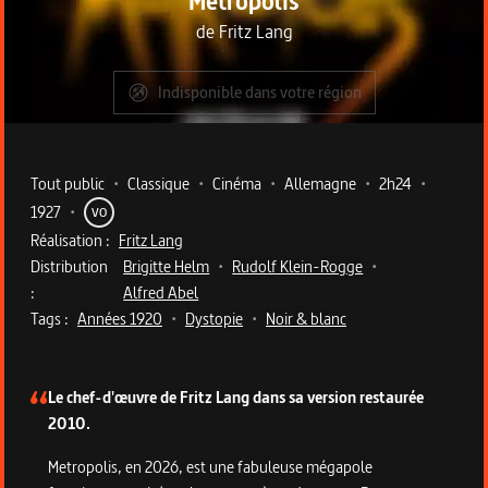
Metropolis
de
Fritz Lang
Indisponible dans votre région
Metadata du programme
Tout public
•
Classique
•
Cinéma
•
Allemagne
•
2h24
•
1927
•
VO
Réalisation :
Fritz Lang
Distribution
Brigitte Helm
•
Rudolf Klein-Rogge
•
:
Alfred Abel
Tags :
Années 1920
•
Dystopie
•
Noir & blanc
Description du programme
Le chef-d'œuvre de Fritz Lang dans sa version restaurée
2010.
Metropolis, en 2026, est une fabuleuse mégapole