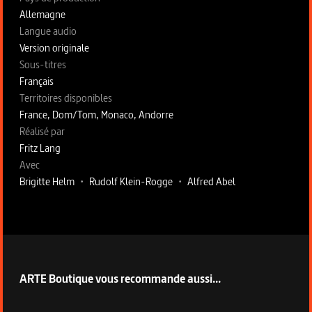
Allemagne
Langue audio
Version originale
Sous-titres
Français
Territoires disponibles
France, Dom/Tom, Monaco, Andorre
Fiche technique section droite
Réalisé par
Fritz Lang
Avec
Brigitte Helm
•
Rudolf Klein-Rogge
•
Alfred Abel
ARTE Boutique vous recommande aussi...