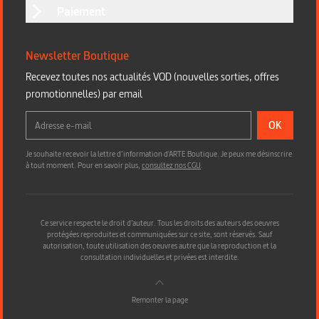
Paiement
Newsletter Boutique
Recevez toutes nos actualités VOD (nouvelles sorties, offres
promotionnelles) par email
OK
Je souhaite recevoir la lettre d’information d'ARTE Boutique. Je peux me désinscrire
à tout moment. Pour en savoir plus,
consultez nos CGU
.
Ce service respecte le droit d’auteur. Tous les droits des auteurs des oeuvres
protégées reproduites et communiquées sur ce site, sont réservés. Sauf
autorisation, toute utilisation des oeuvres autre que la reproduction et la
consultation individuelles et privées est interdite.
Remonter la page