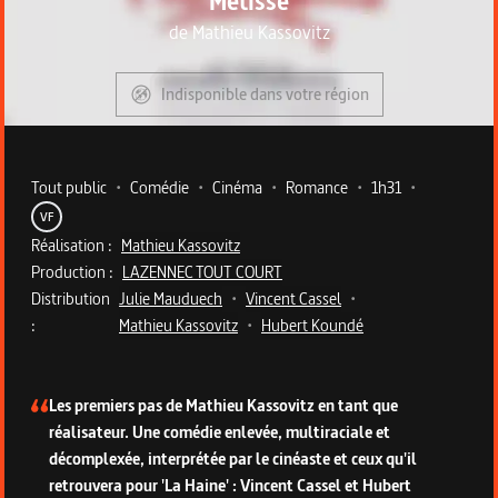
Métisse
de
Mathieu Kassovitz
Indisponible dans votre région
Metadata du programme
Tout public
•
Comédie
•
Cinéma
•
Romance
•
1h31
•
VF
Réalisation :
Mathieu Kassovitz
Production :
LAZENNEC TOUT COURT
Distribution
Julie Mauduech
•
Vincent Cassel
•
:
Mathieu Kassovitz
•
Hubert Koundé
Description du programme
Les premiers pas de Mathieu Kassovitz en tant que
réalisateur. Une comédie enlevée, multiraciale et
décomplexée, interprétée par le cinéaste et ceux qu'il
retrouvera pour 'La Haine' : Vincent Cassel et Hubert