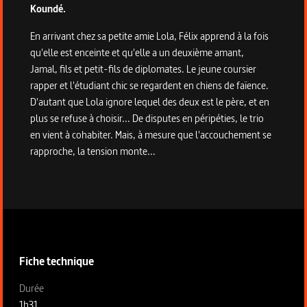
Koundé.
En arrivant chez sa petite amie Lola, Félix apprend à la fois
qu'elle est enceinte et qu'elle a un deuxième amant,
Jamal, fils et petit-fils de diplomates. Le jeune coursier
rapper et l'étudiant chic se regardent en chiens de faïence.
D'autant que Lola ignore lequel des deux est le père, et en
plus se refuse à choisir... De disputes en péripéties, le trio
en vient à cohabiter. Mais, à mesure que l'accouchement se
rapproche, la tension monte...
Informations techniques du programme
Fiche technique
Fiche technique section gauche
Durée
1h31