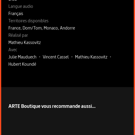
Langue audio
Français
Territoires disponibles
France, Dom/Tom, Monaco, Andorre
Fiche technique section droite
Réalisé par
Mathieu Kassovitz
Avec
Julie Mauduech
•
Vincent Cassel
•
Mathieu Kassovitz
•
Hubert Koundé
ARTE Boutique vous recommande aussi...