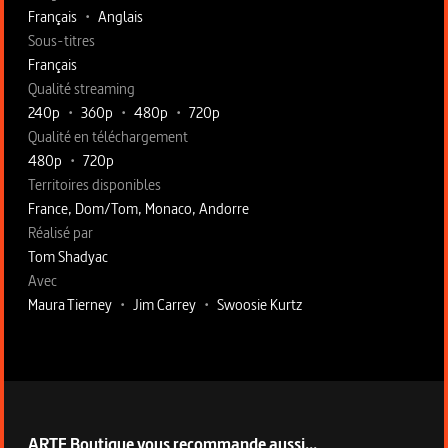
Français
•
Anglais
Sous-titres
Français
Qualité streaming
240p
•
360p
•
480p
•
720p
Qualité en téléchargement
480p
•
720p
Territoires disponibles
France, Dom/Tom, Monaco, Andorre
Fiche technique section droite
Réalisé par
Tom Shadyac
Avec
Maura Tierney
•
Jim Carrey
•
Swoosie Kurtz
ARTE Boutique vous recommande aussi...