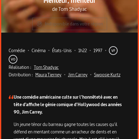
Menteur, menteur
de
Tom Shadyac
Indisponible dans votre région
Metadata du programme
Comédie
•
Cinéma
•
États-Unis
•
1h22
•
1997
•
VF
VO
Réalisation :
Tom Shadyac
Distribution :
Maura Tierney
•
Jim Carrey
•
Swoosie Kurtz
Description du programme
Une comédie américaine culte sur l’honnêteté avec en
tête d’affiche le génie comique d’Hollywood des années
90, Jim Carrey.
Un jeune ténor du barreau gagne toutes les causes qu'il
défend en mentant comme un arracheur de dents et en