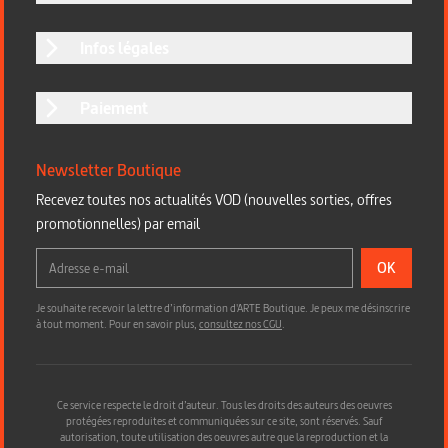
Infos légales
Paiement
Newsletter Boutique
Recevez toutes nos actualités VOD (nouvelles sorties, offres
promotionnelles) par email
OK
Je souhaite recevoir la lettre d’information d'ARTE Boutique. Je peux me désinscrire
à tout moment. Pour en savoir plus,
consultez nos CGU
.
Ce service respecte le droit d’auteur. Tous les droits des auteurs des oeuvres
protégées reproduites et communiquées sur ce site, sont réservés. Sauf
autorisation, toute utilisation des oeuvres autre que la reproduction et la