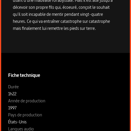
usant d'une mauvaise foi abyssale. Mais il est allé jusqu'à
décevoir son propre fils qui, écoeuré, conçoit le souhait
qu'il soit incapable de mentir pendant vingt-quatre
heures. Ce qui va entraîner catastrophe sur catastrophe
mais finalement lui remettre les pieds sur terre.
Informations techniques du programme
Fiche technique
Fiche technique section gauche
Durée
1h22
Année de production
1997
Pays de production
États-Unis
Langues audio