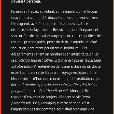
s’avérer libérateur.
Filmées au travail, au volant, sur le dancefloor, et le plus
souvent dans l’intimité, douze femmes d’horizons divers
témoignent, avec émotion, ironie et une salvatrice
distance, de la façon dont elles vivent leur ménopause et
son cortège de mauvaises surprises. Au choix : bouffées de
chaleur, prise de poids, perte du désir, insomnie, et, côté
séduction, sentiment persistant d’invisibilité… Ces
désagréments varient en nombre et en intensité selon les
cas. "
Parfois tout est calme. Si la mer est agitée, le passage
est plus difficile
", entend-on dans une archive où un docte
expert compare cette étape à un voyage en bateau. Une
blonde pleine d’humour, munie d’un petit ventilateur, qui
déclare "
monter à plus de cinquante bouffées de chaleur
par jour
", juge cet état "
handicapant
". Alors qu’elle
regorge d’envies et de projets, elle sent sa vie "
entre
parenthèses
". Ce qui complique cette période, c’est
l’injonction de faire comme si tout allait bien dans une