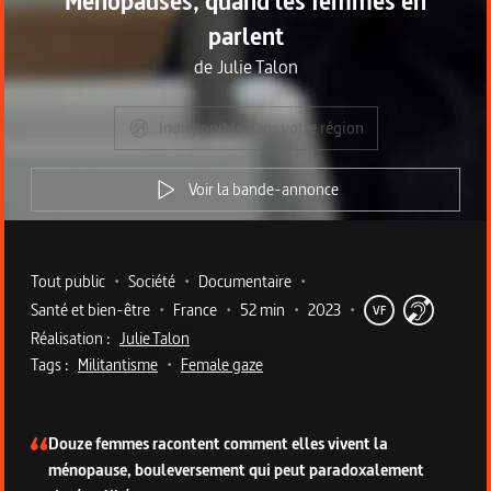
Ménopauses, quand les femmes en
parlent
de
Julie Talon
Indisponible dans votre région
Voir la bande-annonce
Metadata du programme
Tout public
•
Société
•
Documentaire
•
Santé et bien-être
•
France
•
52 min
•
2023
•
VF
Réalisation :
Julie Talon
Tags :
Militantisme
•
Female gaze
Description du programme
Douze femmes racontent comment elles vivent la
ménopause, bouleversement qui peut paradoxalement