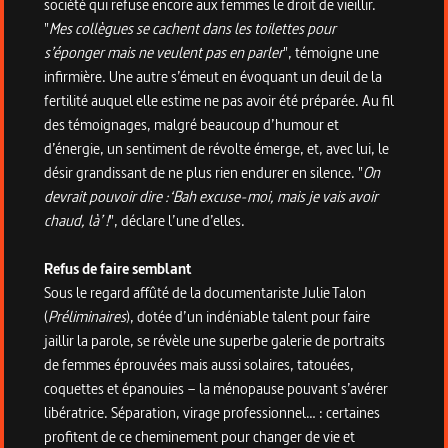
société qui refuse encore aux femmes le droit de vieillir.
"
Mes collègues se cachent dans les toilettes pour
s’éponger mais ne veulent pas en parler
", témoigne une
infirmière. Une autre s’émeut en évoquant un deuil de la
fertilité auquel elle estime ne pas avoir été préparée. Au fil
des témoignages, malgré beaucoup d’humour et
d’énergie, un sentiment de révolte émerge, et, avec lui, le
désir grandissant de ne plus rien endurer en silence.
"
On
devrait pouvoir dire :‘Bah excuse-moi, mais je vais avoir
chaud, là’ !
", déclare l’une d’elles.
Refus de faire semblant
Sous le regard affûté de la documentariste Julie Talon
(
Préliminaires
), dotée d’un indéniable talent pour faire
jaillir la parole, se révèle une superbe galerie de portraits
de femmes éprouvées mais aussi solaires, tatouées,
coquettes et épanouies – la ménopause pouvant s’avérer
libératrice. Séparation, virage professionnel… : certaines
profitent de ce cheminement pour changer de vie et