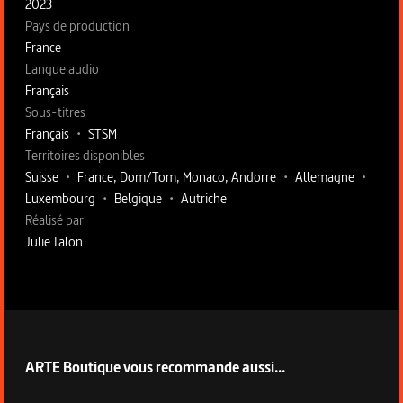
2023
Pays de production
France
Langue audio
Français
Sous-titres
Français
•
STSM
Territoires disponibles
Suisse
•
France, Dom/Tom, Monaco, Andorre
•
Allemagne
•
Luxembourg
•
Belgique
•
Autriche
Fiche technique section droite
Réalisé par
Julie Talon
ARTE Boutique vous recommande aussi...