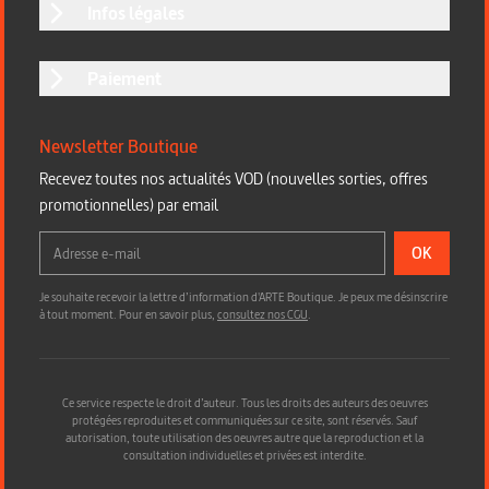
Infos légales
Paiement
Newsletter Boutique
Recevez toutes nos actualités VOD (nouvelles sorties, offres
promotionnelles) par email
OK
Je souhaite recevoir la lettre d’information d'ARTE Boutique. Je peux me désinscrire
à tout moment. Pour en savoir plus,
consultez nos CGU
.
Ce service respecte le droit d’auteur. Tous les droits des auteurs des oeuvres
protégées reproduites et communiquées sur ce site, sont réservés. Sauf
autorisation, toute utilisation des oeuvres autre que la reproduction et la
consultation individuelles et privées est interdite.