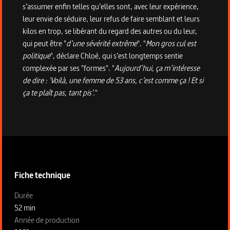
s’assumer enfin telles qu’elles sont, avec leur expérience,
leur envie de séduire, leur refus de faire semblant et leurs
kilos en trop, se libérant du regard des autres ou du leur,
qui peut être "
d’une sévérité extrême
". "
Mon gros cul est
politique
", déclare Chloé, qui s’est longtemps sentie
complexée par ses "formes". "
Aujourd’hui, ça m’intéresse
de dire : 'Voilà, une femme de 53 ans, c’est comme ça ! Et si
ça te plaît pas, tant pis’.
"
Informations techniques du programme
Fiche technique
Fiche technique section gauche
Durée
52 min
Année de production