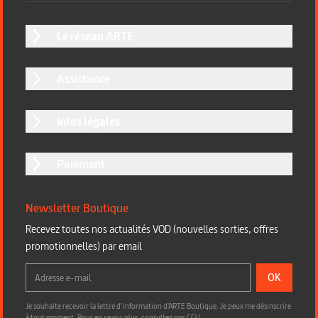
Le réseau ARTE
Assistance
Infos légales
Paiement
Newsletter Boutique
Recevez toutes nos actualités VOD (nouvelles sorties, offres
promotionnelles) par email
OK
Je souhaite recevoir la lettre d’information d'ARTE Boutique. Je peux me désinscrire
à tout moment. Pour en savoir plus,
consultez nos CGU
.