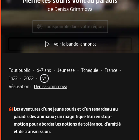
Même les souris vont au paradis
de
Denisa Grimmova
Indisponible dans votre région
Voir la bande-annonce
Metadata du programme
Tout public
•
6-7 ans
•
Jeunesse
•
Tchéquie
•
France
•
1h23
•
2022
•
VF
Réalisation :
Denisa Grimmova
Description du programme
Les aventures d’une jeune souris et d’un renardeau au
paradis des animaux ; un magnifique film en stop-
motion pour aborder les notions de tolérance, d'amitié
et de transmission.