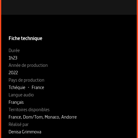
Informations techniques du programme
Fiche technique
Fiche technique section gauche
Durée
1h23
Année de production
2022
Pays de production
Tchéquie
•
France
Langue audio
Français
Territoires disponibles
France, Dom/Tom, Monaco, Andorre
Fiche technique section droite
Réalisé par
Denisa Grimmova