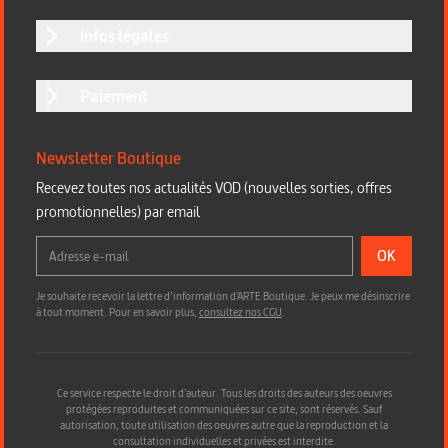
Infos légales
Paiement
Newsletter Boutique
Recevez toutes nos actualités VOD (nouvelles sorties, offres
promotionnelles) par email
OK
Je souhaite recevoir la lettre d’information d'ARTE Boutique. Je peux me désinscrire
à tout moment. Pour en savoir plus,
consultez nos CGU
.
Ce service respecte le droit d’auteur. Tous les droits des auteurs des oeuvres
protégées reproduites et communiquées sur ce site, sont réservés. Sauf
autorisation, toute utilisation des oeuvres autre que la reproduction et la
consultation individuelles et privées est interdite.