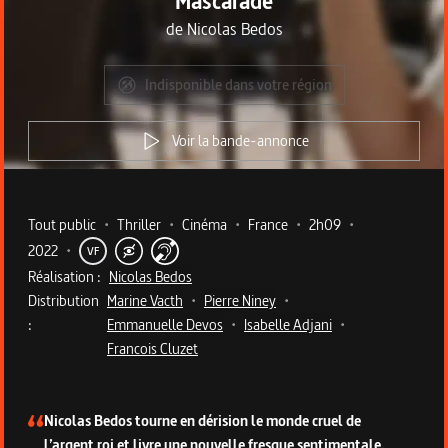
Mascarade
de
Nicolas Bedos
Indisponible dans votre région
Voir la bande-annonce
Metadata du programme
Tout public
•
Thriller
•
Cinéma
•
France
•
2h09
•
2022
•
VF
Réalisation :
Nicolas Bedos
Distribution
Marine Vacth
•
Pierre Niney
•
:
Emmanuelle Devos
•
Isabelle Adjani
•
Francois Cluzet
Description du programme
Nicolas Bedos tourne en dérision le monde cruel de
l’argent roi et livre une nouvelle fresque sentimentale.