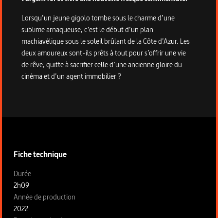
Lorsqu’un jeune gigolo tombe sous le charme d’une
sublime arnaqueuse, c’est le début d’un plan
machiavélique sous le soleil brûlant de la Côte d’Azur. Les
deux amoureux sont-ils prêts à tout pour s’offrir une vie
de rêve, quitte à sacrifier celle d’une ancienne gloire du
cinéma et d’un agent immobilier ?
Informations techniques du programme
Fiche technique
Fiche technique section gauche
Durée
2h09
Année de production
2022