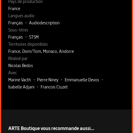
Pays de production
France
Langues audio
Français
•
Audiodescription
Sous-titres
Français
•
STSM
Territoires disponibles
France, Dom/Tom, Monaco, Andorre
Fiche technique section droite
Réalisé par
Nicolas Bedos
Avec
Marine Vacth
•
Pierre Niney
•
Emmanuelle Devos
•
Isabelle Adjani
•
Francois Cluzet
ARTE Boutique vous recommande aussi...