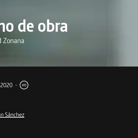
o de obra
d Zonana
ponible dans votre région
2020
•
VO
an Sánchez
me