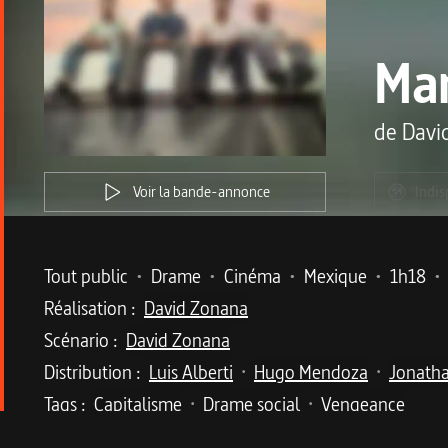
Man
de
Davi
Voir la bande-annonce
Indis
Metadata du programme
Tout public
•
Drame
•
Cinéma
•
Mexique
•
1h18
•
Réalisation :
David Zonana
Scénario :
David Zonana
Distribution :
Luis Alberti
Hugo Mendoza
Jonath
•
•
Tags :
Capitalisme
Drame social
Vengeance
•
•
Description du program