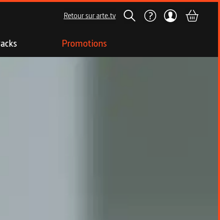
Retour sur arte.tv
acks
Promotions