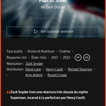
Man of Steel
de
Zack Snyder
Indisponible dans votre région
Voir la bande-annonce
Metadata du programme
Tout public
•
Action et Aventure
•
Cinéma
•
Royaume-Uni
•
États-Unis
•
2h17
•
2013
•
VF
VO
Réalisation :
Zack Snyder
Distribution
Diane Lane
•
Henry Cavill
•
Michael Shannon
•
:
Amy Adams
•
Russel Crowe
Description du programme
Zack Snyder livre une relecture très réussie du mythe
Superman, incarné à la perfection par Henry Cavill.