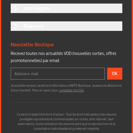
Infos légales
Paiement
Newsletter Boutique
Recevez toutes nos actualités VOD (nouvelles sorties, offres
promotionnelles) par email
OK
Je souhaite recevoir la lettre d’information d'ARTE Boutique. Je peux me désinscrire
à tout moment. Pour en savoir plus,
consultez nos CGU
.
Ce service respecte le droit d’auteur. Tous les droits des auteurs des oeuvres
protégées reproduites et communiquées sur ce site, sont réservés. Sauf
autorisation, toute utilisation des oeuvres autre que la reproduction et la
consultation individuelles et privées est interdite.