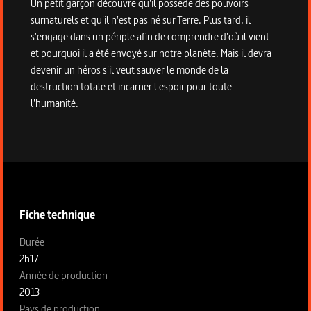
Un petit garçon découvre qu'il possède des pouvoirs
surnaturels et qu'il n'est pas né sur Terre. Plus tard, il
s'engage dans un périple afin de comprendre d'où il vient
et pourquoi il a été envoyé sur notre planète. Mais il devra
devenir un héros s'il veut sauver le monde de la
destruction totale et incarner l'espoir pour toute
l'humanité.
Informations techniques du programme
Fiche technique
Fiche technique section gauche
Durée
2h17
Année de production
2013
Pays de production