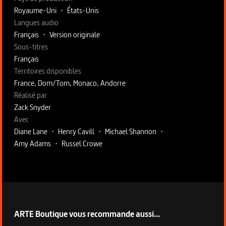
Royaume-Uni
•
États-Unis
Langues audio
Français
•
Version originale
Sous-titres
Français
Territoires disponibles
France, Dom/Tom, Monaco, Andorre
Fiche technique section droite
Réalisé par
Zack Snyder
Avec
Diane Lane
•
Henry Cavill
•
Michael Shannon
•
Amy Adams
•
Russel Crowe
ARTE Boutique vous recommande aussi...