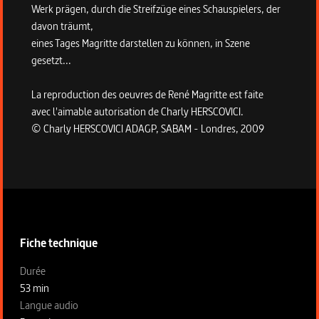
Werk prägen, durch die Streifzüge eines Schauspielers, der
davon träumt,
eines Tages Magritte darstellen zu können, in Szene
gesetzt...
La reproduction des oeuvres de René Magritte est faite
avec l'aimable autorisation de Charly HERSCOVICI.
© Charly HERSCOVICI ADAGP, SABAM - Londres, 2009
Informations techniques du programme
Fiche technique
Fiche technique section gauche
Durée
53 min
Langue audio