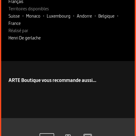
Français
Territoires disponibles
Suisse
•
Monaco
•
Luxembourg
•
Andorre
•
Belgique
•
France
Fiche technique section droite
Réalisé par
Henri De gerlache
ARTE Boutique vous recommande aussi...