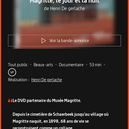
Magritte, le jour et la nuit
de
Henri De gerlache
Indisponible dans votre région
Voir la bande-annonce
Metadata du programme
Tout public
•
Beaux-arts
•
Documentaire
•
53 min
•
VF
Réalisation :
Henri De gerlache
Description du programme
Le DVD partenaire du Musée Magritte.
Depuis le cimetière de Schaerbeek jusqu’au village où
Magritte naquit, en 1898, 68 ans de vie se
reconstruisent comme un collage