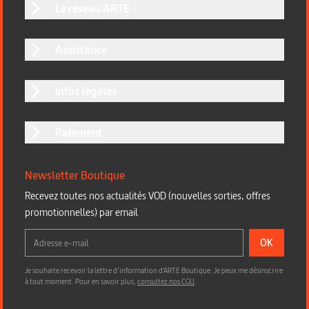
Le réseau ARTE
Assistance
Infos légales
Paiement
Newsletter Boutique
Recevez toutes nos actualités VOD (nouvelles sorties, offres
promotionnelles) par email
OK
Je souhaite recevoir la lettre d’information d'ARTE Boutique. Je peux me désinscrire
à tout moment. Pour en savoir plus,
consultez nos CGU
.