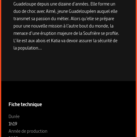
Guadeloupe depuis une dizaine d'années. Elle forme un
duo de choc avec Aimé, jeune Guadeloupéen auquel elle
transmet sa passion du métier. Alors qu’elle se prépare
pour une nouvelle mission à l’autre bout du monde, la
menace d’une éruption majeure de la Soufrière se profile.
L’ile est aux abois et Katia va devoir assurer la sécurité de
la population...
Informations techniques du programme
Fiche technique
Fiche technique section gauche
Durée
1h19
Année de production