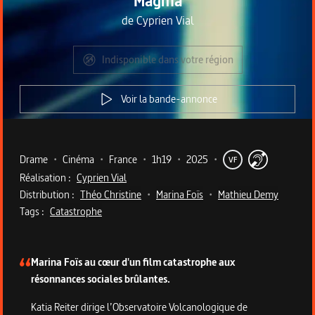
Magma
de
Cyprien Vial
Indisponible dans votre région
Voir la bande-annonce
Metadata du programme
Drame
•
Cinéma
•
France
•
1h19
•
2025
•
VF
Réalisation :
Cyprien Vial
Distribution :
Théo Christine
•
Marina Foïs
•
Mathieu Demy
Tags :
Catastrophe
Description du programme
Marina Foïs au cœur d'un film catastrophe aux
résonnances sociales brûlantes.
Katia Reiter dirige l’Observatoire Volcanologique de