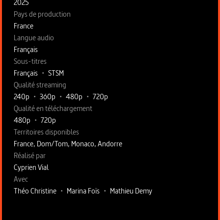
2025
Pays de production
France
Langue audio
Français
Sous-titres
Français
•
STSM
Qualité streaming
240p
•
360p
•
480p
•
720p
Qualité en téléchargement
480p
•
720p
Territoires disponibles
France, Dom/Tom, Monaco, Andorre
Fiche technique section droite
Réalisé par
Cyprien Vial
Avec
Théo Christine
•
Marina Foïs
•
Mathieu Demy