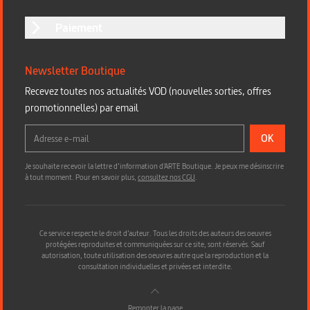
Paiement
Newsletter Boutique
Recevez toutes nos actualités VOD (nouvelles sorties, offres
promotionnelles) par email
OK
Je souhaite recevoir la lettre d’information d'ARTE Boutique. Je peux me désinscrire
à tout moment. Pour en savoir plus,
consultez nos CGU
.
Ce service respecte le droit d’auteur. Tous les droits des auteurs des oeuvres
protégées reproduites et communiquées sur ce site, sont réservés. Sauf
autorisation, toute utilisation des oeuvres autre que la reproduction et la
consultation individuelles et privées est interdite.
Remonter la page