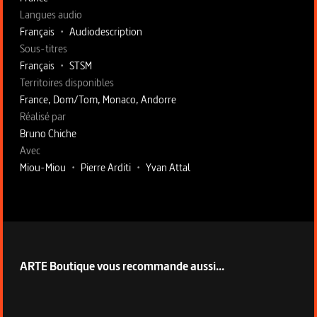
Langues audio
Français
•
Audiodescription
Sous-titres
Français
•
STSM
Territoires disponibles
France, Dom/Tom, Monaco, Andorre
Fiche technique section droite
Réalisé par
Bruno Chiche
Avec
Miou-Miou
•
Pierre Arditi
•
Yvan Attal
ARTE Boutique vous recommande aussi...