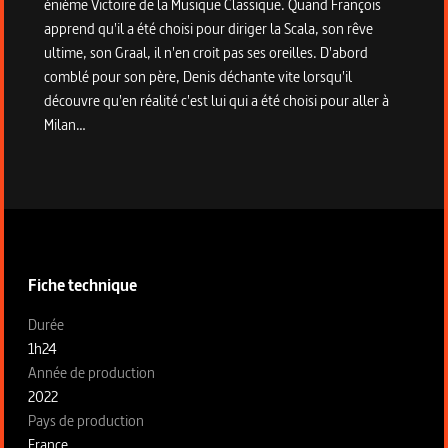
énième Victoire de la Musique Classique. Quand François
apprend qu'il a été choisi pour diriger la Scala, son rêve
ultime, son Graal, il n'en croit pas ses oreilles. D'abord
comblé pour son père, Denis déchante vite lorsqu'il
découvre qu'en réalité c'est lui qui a été choisi pour aller à
Milan…
Informations techniques du programme
Fiche technique
Fiche technique section gauche
Durée
1h24
Année de production
2022
Pays de production
France