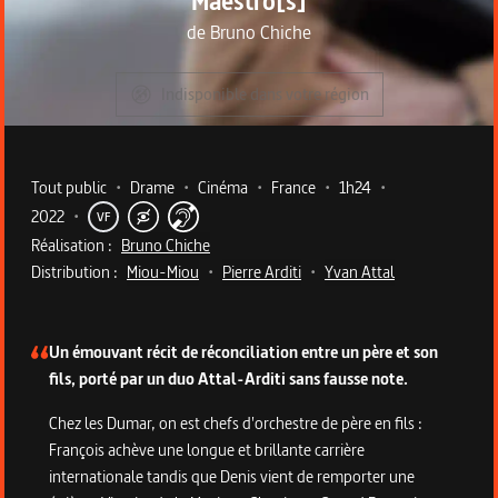
Maestro[s]
de
Bruno Chiche
Indisponible dans votre région
Metadata du programme
Tout public
•
Drame
•
Cinéma
•
France
•
1h24
•
2022
•
VF
Réalisation :
Bruno Chiche
Distribution :
Miou-Miou
•
Pierre Arditi
•
Yvan Attal
Description du programme
Un émouvant récit de réconciliation entre un père et son
fils, porté par un duo Attal-Arditi sans fausse note.
Chez les Dumar, on est chefs d'orchestre de père en fils :
François achève une longue et brillante carrière
internationale tandis que Denis vient de remporter une