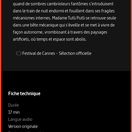
quand de sombres cambrioleurs fantômes s'introduisent
dans le train de nuit endormi et fouillent dans ses fragiles
mécanismes internes. Madame Tutli Putli se retrouve seule
dans une bête mécanique qui s'éveille et se met à vivre de
façon autonome, vrombissant à travers des paysages
artificiels, où temps et espace sont abolis.
Festival de Cannes
-
Sélection officielle
Informations techniques du programme
Fiche technique
Fiche technique section gauche
Durée
17 min
Langue audio
Version originale