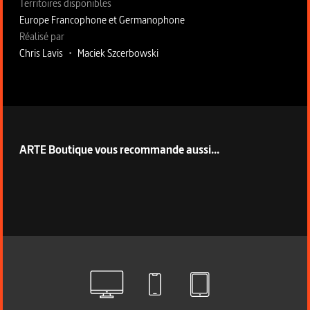
Territoires disponibles
Europe Francophone et Germanophone
Fiche technique section droite
Réalisé par
Chris Lavis
•
Maciek Szcerbowski
ARTE Boutique vous recommande aussi...