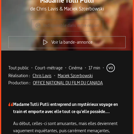
Madame Tutli Putli
de
Chris Lavis
&
Maciek Szcerbowski
Indisponible dans votre région
Voir la bande-annonce
Metadata du programme
Tout public
•
Court-métrage
•
Cinéma
•
17 min
•
VO
Réalisation :
Chris Lavis
•
Maciek Szcerbowski
Production :
OFFICE NATIONAL DU FILM DU CANADA
Description du programme
Madame Tutli Putli entreprend un mystérieux voyage en
train et emporte avec elle tout ce qu'elle possède….
Au début, celles-ci sont amusantes, mais elles deviennent
vaguement inquiétantes, puis carrément menaçantes,