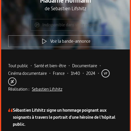
Madame Hofmann
de
Sebastien Lifshitz
Indisponible dans votre région
Voir la bande-annonce
Metadata du programme
Tout public
•
Santé et bien-être
•
Documentaire
•
Cinéma documentaire
•
France
•
1h40
•
2024
•
VF
Réalisation :
Sebastien Lifshitz
Description du programme
Sébastien Lifshitz signe un hommage poignant aux
soignants à travers le portrait d'une héroïne de l'hôpital
public.