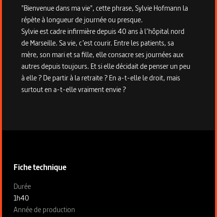
"Bienvenue dans ma vie", cette phrase, Sylvie Hofmann la
répète à longueur de journée ou presque.
Sylvie est cadre infirmière depuis 40 ans à l’hôpital nord
de Marseille. Sa vie, c’est courir. Entre les patients, sa
mère, son mari et sa fille, elle consacre ses journées aux
autres depuis toujours. Et si elle décidait de penser un peu
à elle ? De partir à la retraite ? En a-t-elle le droit, mais
surtout en a-t-elle vraiment envie ?
Informations techniques du programme
Fiche technique
Fiche technique section gauche
Durée
1h40
Année de production