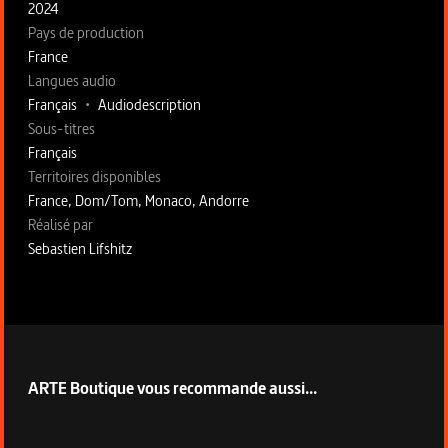
2024
Pays de production
France
Langues audio
Français
•
Audiodescription
Sous-titres
Français
Territoires disponibles
France, Dom/Tom, Monaco, Andorre
Fiche technique section droite
Réalisé par
Sebastien Lifshitz
ARTE Boutique vous recommande aussi...