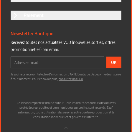
Paiement
Newsletter Boutique
Recevez toutes nos actualités VOD (nouvelles sorties, offres
promotionnelles) par email
OK
Je souhaite recevoir la lettre d’information d'ARTE Boutique. Je peux me désinscrire
à tout moment. Pour en savoir plus,
consultez nos CGU
.
Ce service respecte le droit d’auteur. Tous les droits des auteurs des oeuvres
protégées reproduites et communiquées sur ce site, sont réservés. Sauf
autorisation, toute utilisation des oeuvres autre que la reproduction et la
consultation individuelles et privées est interdite.