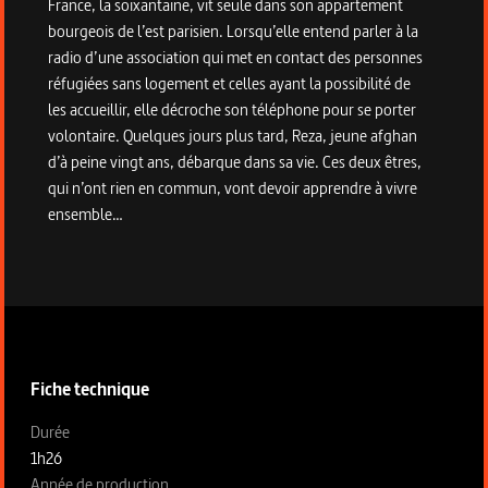
France, la soixantaine, vit seule dans son appartement
bourgeois de l’est parisien. Lorsqu’elle entend parler à la
radio d’une association qui met en contact des personnes
réfugiées sans logement et celles ayant la possibilité de
les accueillir, elle décroche son téléphone pour se porter
volontaire. Quelques jours plus tard, Reza, jeune afghan
d’à peine vingt ans, débarque dans sa vie. Ces deux êtres,
qui n’ont rien en commun, vont devoir apprendre à vivre
ensemble…
Informations techniques du programme
Fiche technique
Fiche technique section gauche
Durée
1h26
Année de production