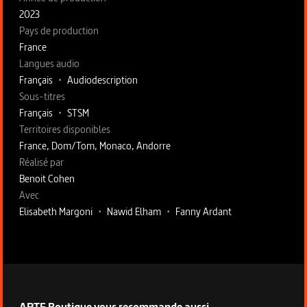
2023
Pays de production
France
Langues audio
Français
•
Audiodescription
Sous-titres
Français
•
STSM
Territoires disponibles
France, Dom/Tom, Monaco, Andorre
Fiche technique section droite
Réalisé par
Benoit Cohen
Avec
Elisabeth Margoni
•
Nawid Elham
•
Fanny Ardant
ARTE Boutique vous recommande aussi...