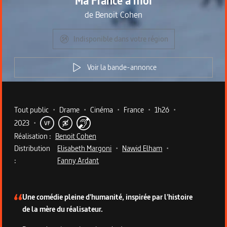
Ma France à moi
de
Benoit Cohen
Indisponible dans votre région
Voir la bande-annonce
Metadata du programme
Tout public
•
Drame
•
Cinéma
•
France
•
1h26
•
2023
•
VF
Réalisation :
Benoit Cohen
Distribution
Elisabeth Margoni
•
Nawid Elham
•
:
Fanny Ardant
Description du programme
Une comédie pleine d'humanité, inspirée par l'histoire
de la mère du réalisateur.