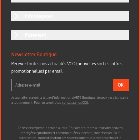
Infos légales
Paiement
Newsletter Boutique
Recevez toutes nos actualités VOD (nouvelles sorties, offres
promotionnelles) par email
OK
Je souhaite recevoir la lettre d’information d'ARTE Boutique. Je peux me désinscrire
à tout moment. Pour en savoir plus,
consultez nos CGU
.
Ce service respecte le droit d’auteur. Tous les droits des auteurs des oeuvres
protégées reproduites et communiquées sur ce site, sont réservés. Sauf
autorisation, toute utilisation des oeuvres autre que la reproduction et la