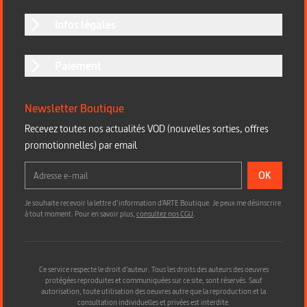
Infos légales
Paiement
Newsletter Boutique
Recevez toutes nos actualités VOD (nouvelles sorties, offres
promotionnelles) par email
OK
Je souhaite recevoir la lettre d’information d'ARTE Boutique. Je peux me désinscrire
à tout moment. Pour en savoir plus,
consultez nos CGU
.
Ce service respecte le droit d’auteur. Tous les droits des auteurs des oeuvres
protégées reproduites et communiquées sur ce site, sont réservés. Sauf
autorisation, toute utilisation des oeuvres autre que la reproduction et la
consultation individuelles et privées est interdite.