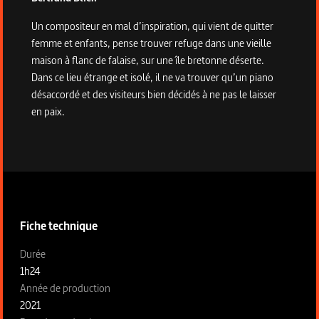
Un compositeur en mal d’inspiration, qui vient de quitter
femme et enfants, pense trouver refuge dans une vieille
maison à flanc de falaise, sur une île bretonne déserte.
Dans ce lieu étrange et isolé, il ne va trouver qu’un piano
désaccordé et des visiteurs bien décidés à ne pas le laisser
en paix.
Informations techniques du programme
Fiche technique
Fiche technique section gauche
Durée
1h24
Année de production
2021