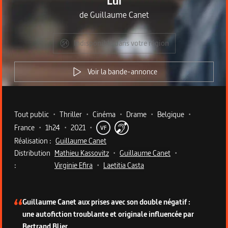
Lui
de
Guillaume Canet
Indisponible dans votre région
Voir la bande-annonce
Metadata du programme
Tout public
•
Thriller
•
Cinéma
•
Drame
•
Belgique
•
France
•
1h24
•
2021
•
VF
Réalisation :
Guillaume Canet
Distribution
Mathieu Kassovitz
•
Guillaume Canet
•
:
Virginie Efira
•
Laetitia Casta
Description du programme
Guillaume Canet aux prises avec son double négatif :
une autofiction troublante et originale influencée par
Bertrand Blier.