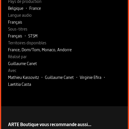
Pays de production
Belgique
•
France
Langue audio
Français
Sous-titres
Français
•
STSM
Territoires disponibles
France, Dom/Tom, Monaco, Andorre
Fiche technique section droite
Réalisé par
Guillaume Canet
Avec
Mathieu Kassovitz
•
Guillaume Canet
•
Virginie Efira
•
Laetitia Casta
ARTE Boutique vous recommande aussi...