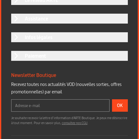
Assistance
Infos légales
Paiement
Newsletter Boutique
Recevez toutes nos actualités VOD (nouvelles sorties, offres
promotionnelles) par email
OK
Je souhaite recevoir la lettre d’information d'ARTE Boutique. Je peux me désinscrire
à tout moment. Pour en savoir plus,
consultez nos CGU
.