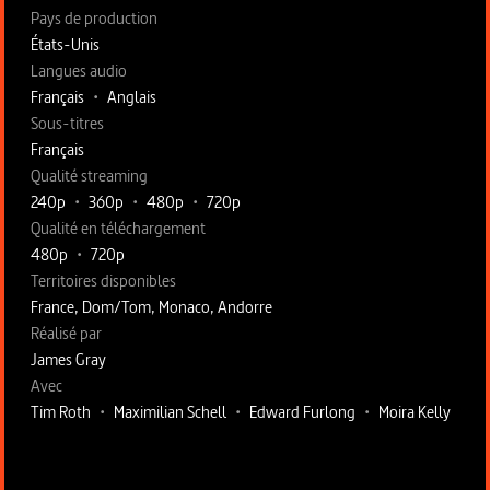
Pays de production
États-Unis
Langues audio
Français
•
Anglais
Sous-titres
Français
Qualité streaming
240p
•
360p
•
480p
•
720p
Qualité en téléchargement
480p
•
720p
Territoires disponibles
France, Dom/Tom, Monaco, Andorre
Fiche technique section droite
Réalisé par
James Gray
Avec
Tim Roth
•
Maximilian Schell
•
Edward Furlong
•
Moira Kelly