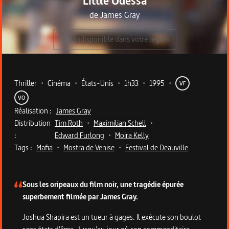
Little Odessa
de
James Gray
Indisponible dans votre région
Metadata du programme
Thriller
•
Cinéma
•
États-Unis
•
1h33
•
1995
•
VF
VO
Réalisation :
James Gray
Distribution
Tim Roth
•
Maximilian Schell
•
:
Edward Furlong
•
Moira Kelly
Tags :
Mafia
•
Mostra de Venise
•
Festival de Deauville
Description du programme
Sous les oripeaux du film noir, une tragédie épurée
superbement filmée par James Gray.
Joshua Shapira est un tueur à gages. Il exécute son boulot