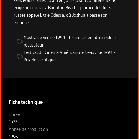
sans états d'âme. Jusqu'au jour où son commanditaire
exige un contrat à Brighton Beach, quartier des Juifs
russes appelé Little Odessa, où Joshua a passé son
enfance.
Mostra de Venise
1994
-
Lion d'argent du meilleur
réalisateur
Festival du Cinéma Américain de Deauville
1994
-
Prix de la critique
Informations techniques du programme
Fiche technique
Fiche technique section gauche
Durée
1h33
Année de production
1995