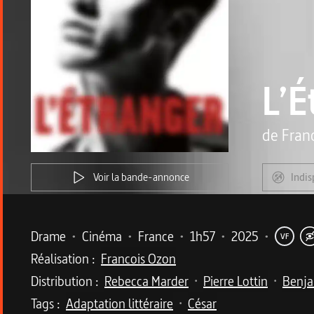
L’É
de
Fran
Voir la bande-annonce
Indis
Metadata du programme
Drame
•
Cinéma
•
France
•
1h57
•
2025
•
VF
Réalisation :
Francois Ozon
Distribution :
Rebecca Marder
Pierre Lottin
Benja
•
•
Tags :
Adaptation littéraire
César
•