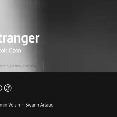
tranger
cois Ozon
ponible dans votre région
min Voisin
Swann Arlaud
•