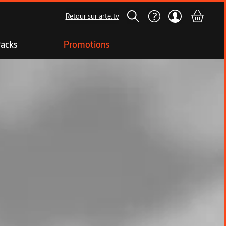
Retour sur arte.tv
acks
Promotions