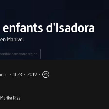
 enfants d'Isadora
en Manivel
ponible dans votre région
ance
•
1h23
•
2019
•
VO
Marika Rizzi