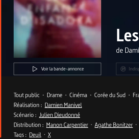
Les
de
Dami
Voir la bande-annonce
Indis
Metadata du programme
Tout public
•
Drame
•
Cinéma
•
Corée du Sud
•
Fr
Réalisation :
Damien Manivel
Scénario :
Julien Dieudonné
Distribution :
Manon Carpentier
Agathe Bonitzer
•
•
Tags :
Deuil
X
•