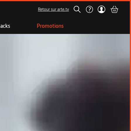
Retour sur arte.tv
acks
Promotions