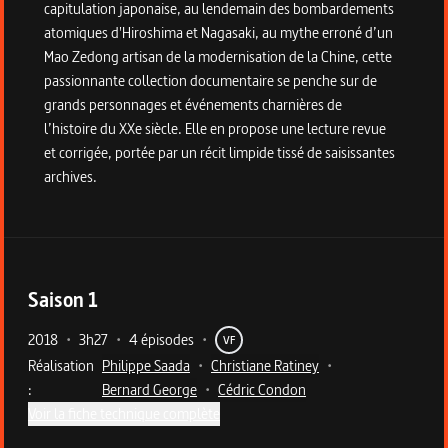
capitulation japonaise, au lendemain des bombardements
atomiques d'Hiroshima et Nagasaki, au mythe erroné d’un
Mao Zedong artisan de la modernisation de la Chine, cette
passionnante collection documentaire se penche sur de
grands personnages et événements charnières de
l’histoire du XXe siècle. Elle en propose une lecture revue
et corrigée, portée par un récit limpide tissé de saisissantes
archives.
Saison
1
Saison
1
2018
•
3h27
•
4 épisodes
•
VF
Réalisation
Philippe Saada
•
Christiane Ratiney
•
:
Bernard George
•
Cédric Condon
Voir la fiche technique complète