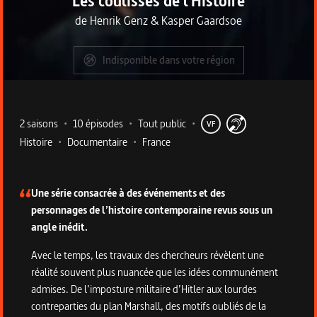
Les coulisses de l'Histoire
de
Henrik Genz
&
Kasper Gaardsoe
Indisponible dans votre région
Metadata du programme
2 saisons
•
10 épisodes
•
Tout public
•
VF
Histoire
•
Documentaire
•
France
Description de la série
Une série consacrée à des événements et des
personnages de l’histoire contemporaine revus sous un
angle inédit.
Avec le temps, les travaux des chercheurs révèlent une
réalité souvent plus nuancée que les idées communément
admises. De l’imposture militaire d’Hitler aux lourdes
contreparties du plan Marshall, des motifs oubliés de la