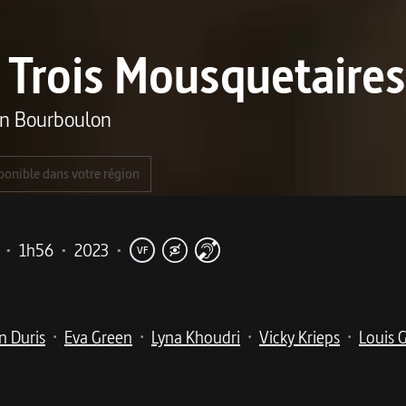
 Trois Mousquetaires
in Bourboulon
ponible dans votre région
•
1h56
•
2023
•
VF
 Duris
Eva Green
Lyna Khoudri
Vicky Krieps
Louis G
•
•
•
•
me