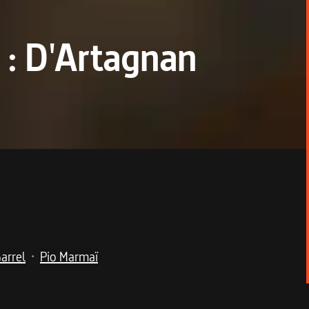
 : D'Artagnan
arrel
Pio Marmaï
•