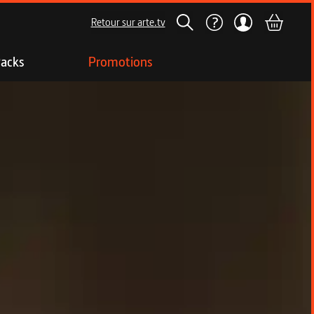
Retour sur arte.tv
acks
Promotions