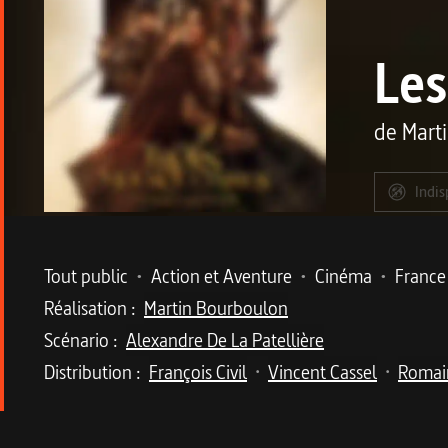
Les
de
Mart
Indis
Metadata du programme
Tout public
•
Action et Aventure
•
Cinéma
•
France
Réalisation :
Martin Bourboulon
Scénario :
Alexandre De La Patellière
Distribution :
François Civil
Vincent Cassel
Romain
•
•
Description du program