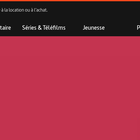
 la location ou à l’achat.
aire
Séries & Téléfilms
Jeunesse
P