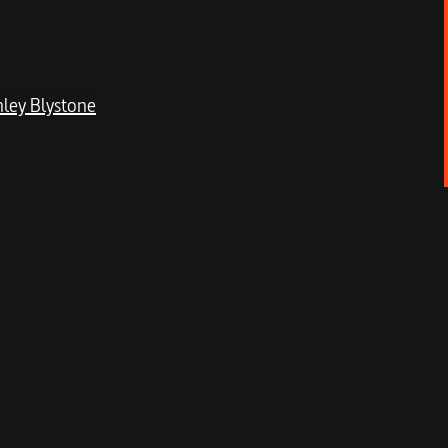
nley Blystone
andardisée, et déploie ses thèmes de
ré sur un tapis roulant, il est happé par les
ne pour serrer tout ce qui ressemble à un