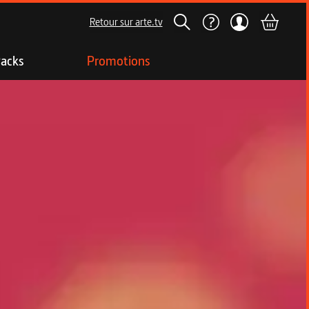
Retour sur arte.tv
acks
Promotions