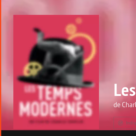
Le
de
Char
Indis