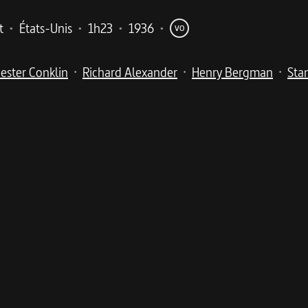
t
•
États-Unis
•
1h23
•
1936
•
VO
ester Conklin
Richard Alexander
Henry Bergman
Sta
•
•
•
me
Chaplin exprime sa rancœur contre la vie mécanisée et st
rs sortent d'une usine. Charlot fait partie du nombre. Empêt
le il sert de cobaye. Devenu fou, il court dans toute l'usi
femme…