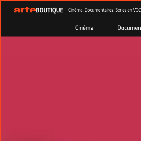
Cinéma, Documentaires, Séries en VOD à
Cinéma
Document