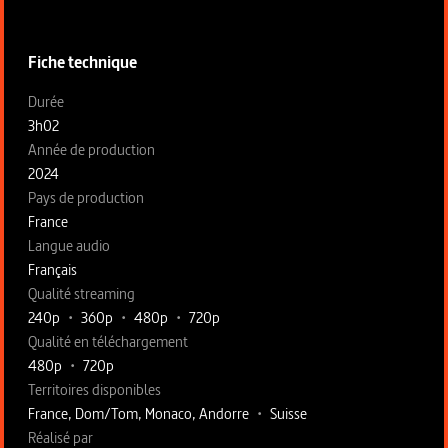
Fiche technique
Fiche technique section gauche
Durée
3h02
Année de production
2024
Pays de production
France
Langue audio
Français
Qualité streaming
240p
•
360p
•
480p
•
720p
Qualité en téléchargement
480p
•
720p
Territoires disponibles
France, Dom/Tom, Monaco, Andorre
•
Suisse
Fiche technique section droite
Réalisé par