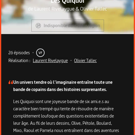
Les Quiquoi
de
Laurent Rivelaygue
&
Olivier Tallec
Indisponible dans votre région
Metadata du programme
26 épisodes
•
VF
Réalisation :
Laurent Rivelaygue
•
Olivier Tallec
Description de la série
Un univers tendre où l’imaginaire entraîne toute une
bande de copains dans des histoires surprenantes.
Les Quiquoi sont une joyeuse bande de six ami.e.s au
caractère bien trempé qui tente de résoudre de manière
complètement loufoque des questions existentielles de
leur âge. Au fil de leurs dessins, Olive, Pétole, Boulard,
Mixo, Raoul et Pamela nous entraînent dans des aventures