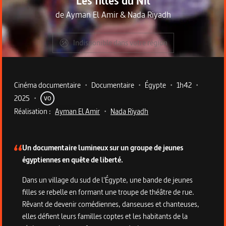
Les filles du Nil
de
Ayman El Amir
&
Nada Riyadh
Indisponible dans votre région
Metadata du programme
Cinéma documentaire
•
Documentaire
•
Égypte
•
1h42
•
2025
•
VO
Réalisation :
Ayman El Amir
•
Nada Riyadh
Description du programme
Un documentaire lumineux sur un groupe de jeunes
égyptiennes en quête de liberté.
Dans un village du sud de l'Égypte, une bande de jeunes
filles se rebelle en formant une troupe de théâtre de rue.
Rêvant de devenir comédiennes, danseuses et chanteuses,
elles défient leurs familles coptes et les habitants de la