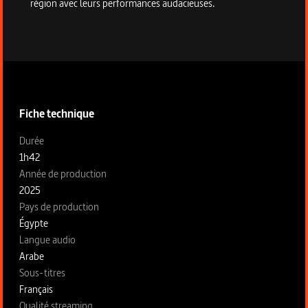
région avec leurs performances audacieuses.
Informations techniques du programme
Fiche technique
Fiche technique section gauche
Durée
1h42
Année de production
2025
Pays de production
Égypte
Langue audio
Arabe
Sous-titres
Français
Qualité streaming