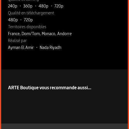
240p
•
360p
•
480p
•
720p
Qualité en téléchargement
480p
•
720p
Territoires disponibles
France, Dom/Tom, Monaco, Andorre
Fiche technique section droite
Réalisé par
Ayman El Amir
•
Nada Riyadh
ARTE Boutique vous recommande aussi...