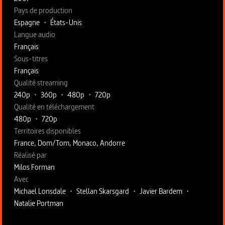
Pays de production
Espagne
•
États-Unis
Langue audio
Français
Sous-titres
Français
Qualité streaming
240p
•
360p
•
480p
•
720p
Qualité en téléchargement
480p
•
720p
Territoires disponibles
France, Dom/Tom, Monaco, Andorre
Fiche technique section droite
Réalisé par
Milos Forman
Avec
Michael Lonsdale
•
Stellan Skarsgard
•
Javier Bardem
•
Natalie Portman