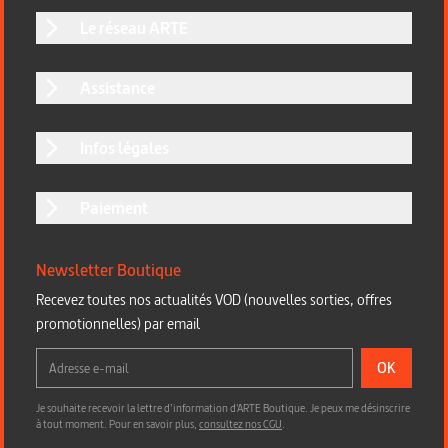
Le réseau ARTE
Assistance
Infos légales
Paiement
Newsletter Boutique
Recevez toutes nos actualités VOD (nouvelles sorties, offres
promotionnelles) par email
OK
Je souhaite recevoir la lettre d’information d'ARTE Boutique. Je peux me désinscrire
à tout moment. Pour en savoir plus,
consultez nos CGU
.