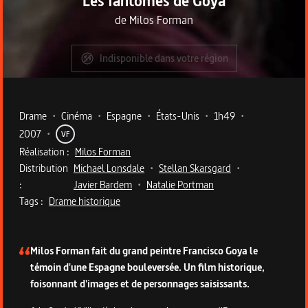
Les fantômes de Goya
de
Milos Forman
Indisponible dans votre région
Metadata du programme
Drame
•
Cinéma
•
Espagne
•
États-Unis
•
1h49
•
2007
•
VF
Réalisation :
Milos Forman
Distribution
Michael Lonsdale
•
Stellan Skarsgard
•
:
Javier Bardem
•
Natalie Portman
Tags :
Drame historique
Description du programme
Milos Forman fait du grand peintre Francisco Goya le
témoin d'une Espagne bouleversée. Un film historique,
foisonnant d'images et de personnages saisissants.