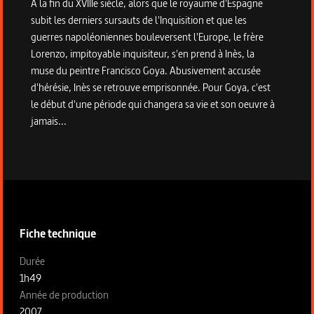
A la fin du XVIIIe siècle, alors que le royaume d'Espagne
subit les derniers sursauts de l'Inquisition et que les
guerres napoléoniennes bouleversent l'Europe, le frère
Lorenzo, impitoyable inquisiteur, s'en prend à Inès, la
muse du peintre Francisco Goya. Abusivement accusée
d'hérésie, Inès se retrouve emprisonnée. Pour Goya, c'est
le début d'une période qui changera sa vie et son oeuvre à
jamais...
Informations techniques du programme
Fiche technique
Fiche technique section gauche
Durée
1h49
Année de production
2007