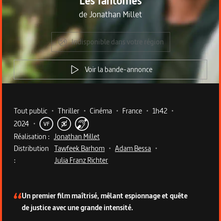
Les fantômes
de
Jonathan Millet
Indisponible dans votre région
Voir la bande-annonce
Metadata du programme
Tout public
•
Thriller
•
Cinéma
•
France
•
1h42
•
2024
•
VF
Réalisation :
Jonathan Millet
Distribution
Tawfeek Barhom
•
Adam Bessa
•
:
Julia Franz Richter
Description du programme
Un premier film maîtrisé, mêlant espionnage et quête
de justice avec une grande intensité.