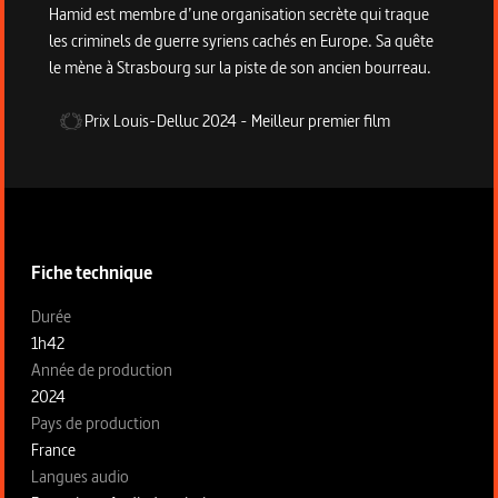
Hamid est membre d’une organisation secrète qui traque
les criminels de guerre syriens cachés en Europe. Sa quête
le mène à Strasbourg sur la piste de son ancien bourreau.
Prix Louis-Delluc
2024
-
Meilleur premier film
Informations techniques du programme
Fiche technique
Fiche technique section gauche
Durée
1h42
Année de production
2024
Pays de production
France
Langues audio