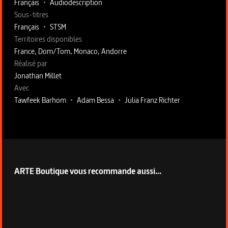
Français
•
Audiodescription
Sous-titres
Français
•
STSM
Territoires disponibles
France, Dom/Tom, Monaco, Andorre
Fiche technique section droite
Réalisé par
Jonathan Millet
Avec
Tawfeek Barhom
•
Adam Bessa
•
Julia Franz Richter
ARTE Boutique vous recommande aussi...