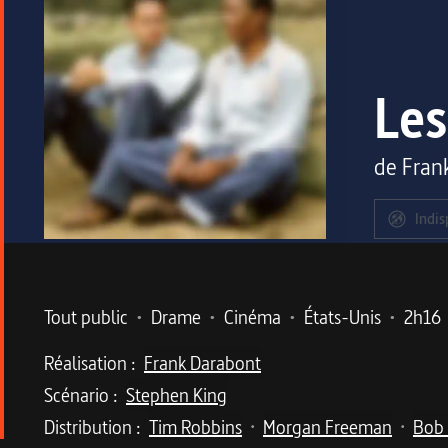
Les
de
Fran
Indis
Metadata du programme
Tout public
•
Drame
•
Cinéma
•
États-Unis
•
2h16
Réalisation :
Frank Darabont
Scénario :
Stephen King
Distribution :
Tim Robbins
Morgan Freeman
Bob
•
•