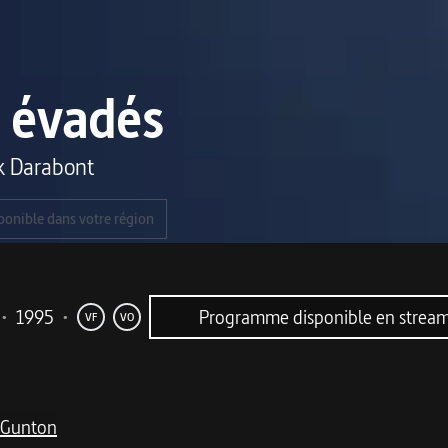
 évadés
k Darabont
ponible dans votre région
•
1995
•
Programme disponible en strea
VF
VO
 Gunton