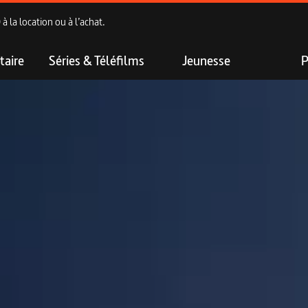
 la location ou à l’achat.
aire
Séries & Téléfilms
Jeunesse
P