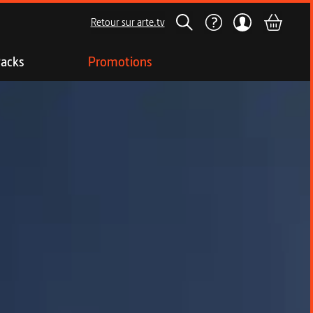
Retour sur arte.tv
acks
Promotions