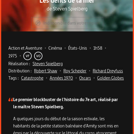
Les dents de la mer
de
Steven Spielberg
Indisponible dans votre région
Metadata du programme
Action et Aventure
•
Cinéma
•
États-Unis
•
1h58
•
1975
•
VF
VO
Réalisation :
Steven Spielberg
Distribution :
Robert Shaw
•
Roy Scheider
•
Richard Dreyfuss
Tags :
Catastrophe
•
Années 1970
•
Oscars
•
Golden Globes
Description du programme
Le premier blockbuster de l'histoire du 7e art, réalisé par
le maître Steven Spielberg.
A quelques jours du début de la saison estivale, les
habitants de la petite station balnéaire d'Amity sont mis en
émoi par la découverte sur le littoral du corps atrocement