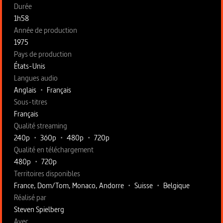
Fiche technique section gauche
Durée
1h58
Année de production
1975
Pays de production
États-Unis
Langues audio
Anglais
•
Français
Sous-titres
Français
Qualité streaming
240p
•
360p
•
480p
•
720p
Qualité en téléchargement
480p
•
720p
Territoires disponibles
France, Dom/Tom, Monaco, Andorre
•
Suisse
•
Belgique
Fiche technique section droite
Réalisé par
Steven Spielberg
Avec