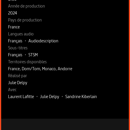
Année de production
2024
Pays de production
France
Langues audio
Français
•
Audiodescription
Sous-titres
Français
•
STSM
Territoires disponibles
France, Dom/Tom, Monaco, Andorre
Fiche technique section droite
Réalisé par
Julie Delpy
Avec
Laurent Lafitte
•
Julie Delpy
•
Sandrine Kiberlain