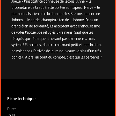
Joëlle - l’institutrice donneuse de leçons, Anne – la
propriétaire de la supérette portée sur l’apéro, Hervé – le
plombier alsacien plus breton que les Bretons, ou encore
Johnny – le garde-champêtre fan de… Johnny. Dans un
grand élan de solidarité, ils acceptent avec enthousiasme
de voter l’accueil de réfugiés ukrainiens. Sauf que les
réfugiés qui débarquent ne sont pas ukrainiens… mais
syriens ! Et certains, dans ce charmant petit village breton,
ne voient pas l’arrivée de leurs nouveaux voisins d’un très
bon œil. Alors, au bout du compte, c’est qui les barbares ?
Informations techniques du programme
Fiche technique
Fiche technique section gauche
Durée
1h38