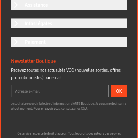
Assistance
Infos légales
Paiement
Newsletter Boutique
Recevez toutes nos actualités VOD (nouvelles sorties, offres
promotionnelles) par email
OK
Je souhaite recevoir la lettre d’information d'ARTE Boutique. Je peux me désinscrire
à tout moment. Pour en savoir plus,
consultez nos CGU
.
Ce service respecte le droit d’auteur. Tous les droits des auteurs des oeuvres