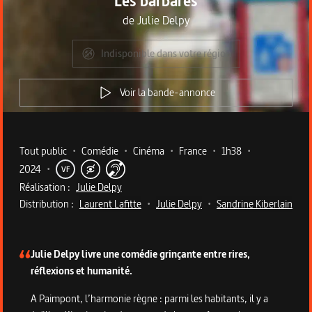
Les barbares
de
Julie Delpy
Indisponible dans votre région
Voir la bande-annonce
Metadata du programme
Tout public
•
Comédie
•
Cinéma
•
France
•
1h38
•
2024
•
VF
Réalisation :
Julie Delpy
Distribution :
Laurent Lafitte
•
Julie Delpy
•
Sandrine Kiberlain
Description du programme
Julie Delpy livre une comédie grinçante entre rires,
réflexions et humanité.
A Paimpont, l’harmonie règne : parmi les habitants, il y a