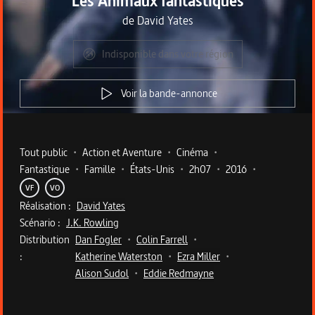
Les Animaux fantastiques
de
David Yates
Indisponible dans votre région
Voir la bande-annonce
Metadata du programme
Tout public
•
Action et Aventure
•
Cinéma
•
Fantastique
•
Famille
•
États-Unis
•
2h07
•
2016
•
VF
VO
Réalisation :
David Yates
Scénario :
J.K. Rowling
Distribution
Dan Fogler
•
Colin Farrell
•
:
Katherine Waterston
•
Ezra Miller
•
Alison Sudol
•
Eddie Redmayne
Description du programme