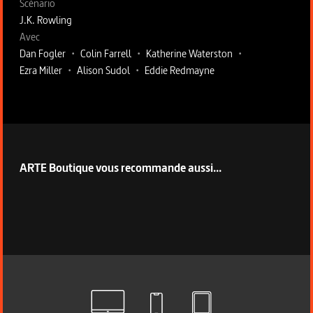
Scénario
J.K. Rowling
Avec
Dan Fogler
•
Colin Farrell
•
Katherine Waterston
•
Ezra Miller
•
Alison Sudol
•
Eddie Redmayne
ARTE Boutique vous recommande aussi...