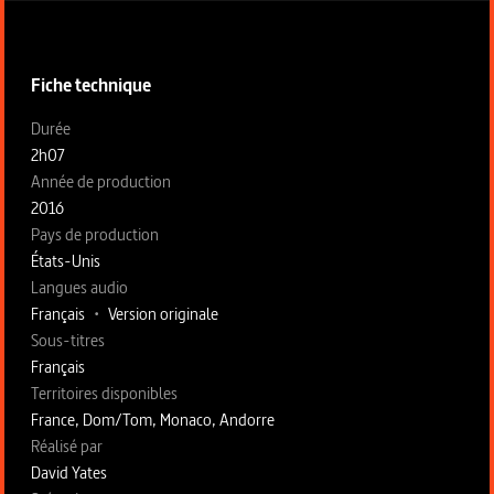
Informations techniques du programme
Fiche technique
Fiche technique section gauche
Durée
2h07
Année de production
2016
Pays de production
États-Unis
Langues audio
Français
•
Version originale
Sous-titres
Français
Territoires disponibles
France, Dom/Tom, Monaco, Andorre
Fiche technique section droite
Réalisé par
David Yates